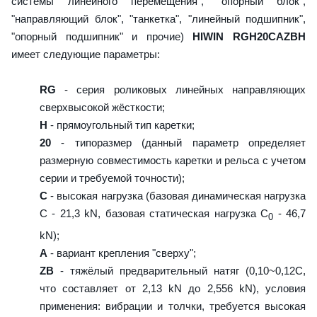
системы линейного перемещения", "опорный блок",
"направляющий блок", "танкетка", "линейный подшипник",
"опорный подшипник" и прочие)
HIWIN RGH20CAZBH
имеет следующие параметры:
RG
- серия роликовых линейных направляющих
сверхвысокой жёсткости;
H
- прямоугольный тип каретки;
20
- типоразмер (данный параметр определяет
размерную совместимость каретки и рельса с учетом
серии и требуемой точности);
C
- высокая нагрузка (базовая динамическая нагрузка
C - 21,3 kN, базовая статическая нагрузка С
- 46,7
0
kN);
A
- вариант крепления "сверху";
ZB
- тяжёлый предварительный натяг (0,10~0,12C,
что составляет от 2,13 kN до 2,556 kN), условия
применения: вибрации и толчки, требуется высокая