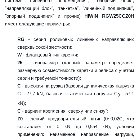
системы линейного перемещения", "опорный блок",
"направляющий блок", "танкетка", "линейный подшипник",
"опорный подшипник" и прочие)
HIWIN RGW25CCZ0H
имеет следующие параметры:
RG
- серия роликовых линейных направляющих
сверхвысокой жёсткости;
W
- фланцевый тип каретки;
25
- типоразмер (данный параметр определяет
размерную совместимость каретки и рельса с учетом
серии и требуемой точности);
C
- высокая нагрузка (базовая динамическая нагрузка
C - 27,7 kN, базовая статическая нагрузка С
- 57,1
0
kN);
C
- вариант крепления "сверху или снизу";
Z0
- легкий предварительный натяг (0~0,02C, что
составляет от 0 kN до 0,554 kN), условия
применения: неизменное направление нагрузки,