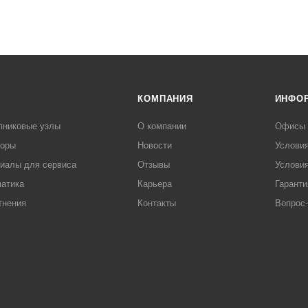
КОМПАНИЯ
ИНФО
пниковые узлы
О компании
Офисы
торы
Новости
Услови
иалы для сервиса
Отзывы
Условия
атика
Карьера
Гаранти
тнения
Контакты
Вопрос-