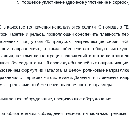
торцевое уплотнение (двойное уплотнение и скребок
G
в качестве тел качения используются ролики. С помощью F
урой каретки и рельса, позволяющий обеспечить плавность пе
оложенных под углом 45 градусов, направляющие серии RG
ечном направлениях, а также обеспечивать общую высокую 
 линии, поэтому концентрация напряжений в пятне контакта з
ечивает более длительный срок службы линейных направляющих
ьзованием формул из каталога. В целом роликовые направля
сравнении с шариковыми системами. Данный тип линейных на
ы с рельсами этой же серии аналогичного типоразмера.
ышленное оборудование, прецизионное оборудование.
ри обязательном соблюдения технологии монтажа, режима 