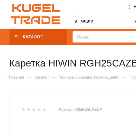
+
АКЦИИ
КАТАЛОГ
Каретка HIWIN RGH25CAZ
—
—
—
Главная
Каталог
Техника линейных перемещений
Пр
Артикул:
RGH25CAZBP