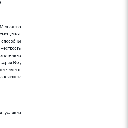
)
EM-анализа
ремещения.
 способны
жесткость
начительно
 серии RG,
ющие имеют
правляющих
и условий