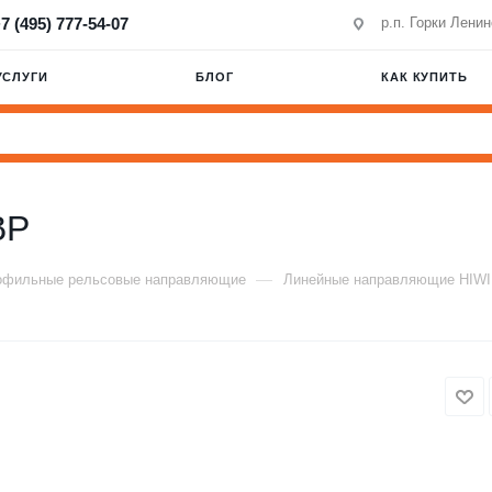
7 (495) 777-54-07
р.п. Горки Лени
УСЛУГИ
БЛОГ
КАК КУПИТЬ
BP
—
офильные рельсовые направляющие
Линейные направляющие HIW