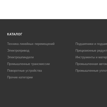
КАТАЛОГ
Техника линейных перемещений
Подшипники и подши
Электропривод
Прецизионные редук
Электрошпиндели
Инструменты и матер
Промышленные трансмиссии
Промышленная автом
Поворотные устройства
Промышленные упло
Прочие категории