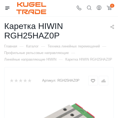
0
Каретка HIWIN
RGH25HAZ0P
—
—
—
Главная
Каталог
Техника линейных перемещений
—
Профильные рельсовые направляющие
—
Линейные направляющие HIWIN
Каретка HIWIN RGH25HAZ0P
Артикул:
RGH25HAZ0P