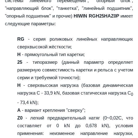
системы линейного перемещения", "опорный блок",
"направляющий блок", "танкетка", "линейный подшипник",
"опорный подшипник" и прочие)
HIWIN RGH25HAZ0P
имеет
следующие параметры:
RG
- серия роликовых линейных направляющих
сверхвысокой жёсткости;
H
- прямоугольный тип каретки;
25
- типоразмер (данный параметр определяет
размерную совместимость каретки и рельса с учетом
серии и требуемой точности);
H
- сверхвысокая нагрузка (базовая динамическая
нагрузка C - 33,9 kN, базовая статическая нагрузка С
0
- 73,4 kN);
A
- вариант крепления "сверху";
Z0
- легкий предварительный натяг (0~0,02C, что
составляет от 0 kN до 0,678 kN), условия
применения: неизменное направление нагрузки,