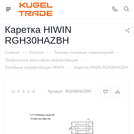
Каретка HIWIN
RGH30HAZBH
—
—
—
Главная
Каталог
Техника линейных перемещений
—
Профильные рельсовые направляющие
—
Линейные направляющие HIWIN
Каретка HIWIN RGH30HAZBH
Артикул:
RGH30HAZBH