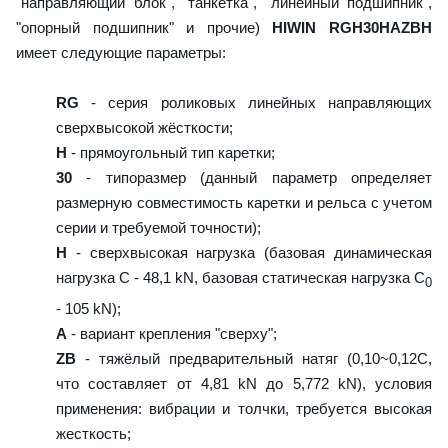
"направляющий блок", "танкетка", "линейный подшипник",
"опорный подшипник" и прочие)
HIWIN RGH30HAZBH
имеет следующие параметры:
RG
- серия роликовых линейных направляющих
сверхвысокой жёсткости;
H
- прямоугольный тип каретки;
30
- типоразмер (данный параметр определяет
размерную совместимость каретки и рельса с учетом
серии и требуемой точности);
H
- сверхвысокая нагрузка (базовая динамическая
нагрузка C - 48,1 kN, базовая статическая нагрузка С
0
- 105 kN);
A
- вариант крепления "сверху";
ZB
- тяжёлый предварительный натяг (0,10~0,12C,
что составляет от 4,81 kN до 5,772 kN), условия
применения: вибрации и толчки, требуется высокая
жесткость;