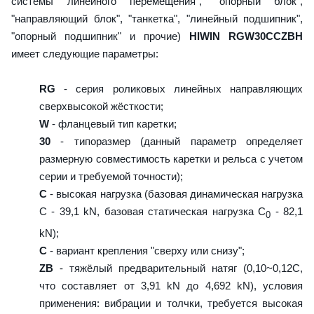
системы линейного перемещения", "опорный блок",
"направляющий блок", "танкетка", "линейный подшипник",
"опорный подшипник" и прочие)
HIWIN RGW30CCZBH
имеет следующие параметры:
RG
- серия роликовых линейных направляющих
сверхвысокой жёсткости;
W
- фланцевый тип каретки;
30
- типоразмер (данный параметр определяет
размерную совместимость каретки и рельса с учетом
серии и требуемой точности);
C
- высокая нагрузка (базовая динамическая нагрузка
C - 39,1 kN, базовая статическая нагрузка С
- 82,1
0
kN);
C
- вариант крепления "сверху или снизу";
ZB
- тяжёлый предварительный натяг (0,10~0,12C,
что составляет от 3,91 kN до 4,692 kN), условия
применения: вибрации и толчки, требуется высокая