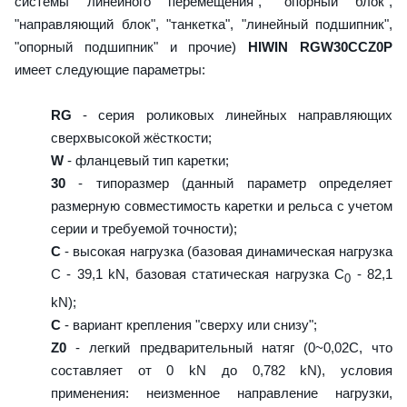
системы линейного перемещения", "опорный блок",
"направляющий блок", "танкетка", "линейный подшипник",
"опорный подшипник" и прочие)
HIWIN RGW30CCZ0P
имеет следующие параметры:
RG
- серия роликовых линейных направляющих
сверхвысокой жёсткости;
W
- фланцевый тип каретки;
30
- типоразмер (данный параметр определяет
размерную совместимость каретки и рельса с учетом
серии и требуемой точности);
C
- высокая нагрузка (базовая динамическая нагрузка
C - 39,1 kN, базовая статическая нагрузка С
- 82,1
0
kN);
C
- вариант крепления "сверху или снизу";
Z0
- легкий предварительный натяг (0~0,02C, что
составляет от 0 kN до 0,782 kN), условия
применения: неизменное направление нагрузки,