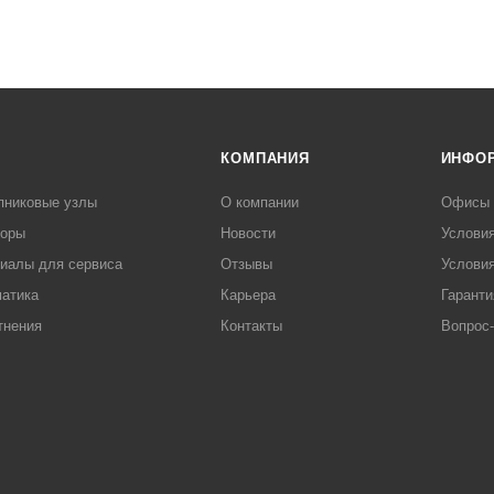
КОМПАНИЯ
ИНФО
пниковые узлы
О компании
Офисы
торы
Новости
Услови
иалы для сервиса
Отзывы
Условия
атика
Карьера
Гаранти
тнения
Контакты
Вопрос-