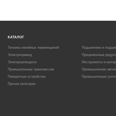
КАТАЛОГ
Техника линейных перемещений
Подшипники и подши
Электропривод
Прецизионные редук
Электрошпиндели
Инструменты и матер
Промышленные трансмиссии
Промышленная автом
Поворотные устройства
Промышленные упло
Прочие категории