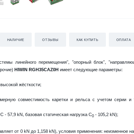
НАЛИЧИЕ
ОТЗЫВЫ
КАК КУПИТЬ
ОПЛАТА
истемы линейного перемещения", "опорный блок", "направляю
прочие)
HIWIN RGH35CAZ0H
имеет следующие параметры:
высокой жёсткости;
мерную совместимость каретки и рельса с учетом серии и 
C - 57,9 kN, базовая статическая нагрузка С
- 105,2 kN);
0
авляет от 0 kN до 1,158 kN), условия применения: неизменное н