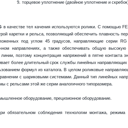
торцевое уплотнение (двойное уплотнение и скребок
G
в качестве тел качения используются ролики. С помощью F
урой каретки и рельса, позволяющий обеспечить плавность пе
оложенных под углом 45 градусов, направляющие серии RG
ечном направлениях, а также обеспечивать общую высокую 
 линии, поэтому концентрация напряжений в пятне контакта з
ечивает более длительный срок службы линейных направляющих
ьзованием формул из каталога. В целом роликовые направля
сравнении с шариковыми системами. Данный тип линейных на
ы с рельсами этой же серии аналогичного типоразмера.
ышленное оборудование, прецизионное оборудование.
ри обязательном соблюдения технологии монтажа, режима 