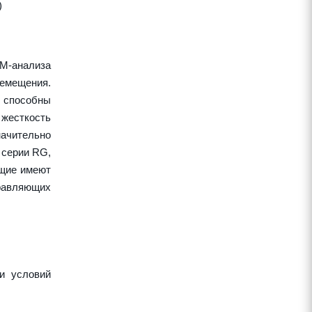
)
EM-анализа
ремещения.
 способны
жесткость
начительно
 серии RG,
ющие имеют
правляющих
и условий