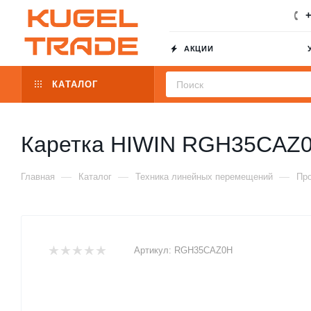
+
АКЦИИ
КАТАЛОГ
Каретка HIWIN RGH35CAZ
—
—
—
Главная
Каталог
Техника линейных перемещений
Пр
Артикул:
RGH35CAZ0H