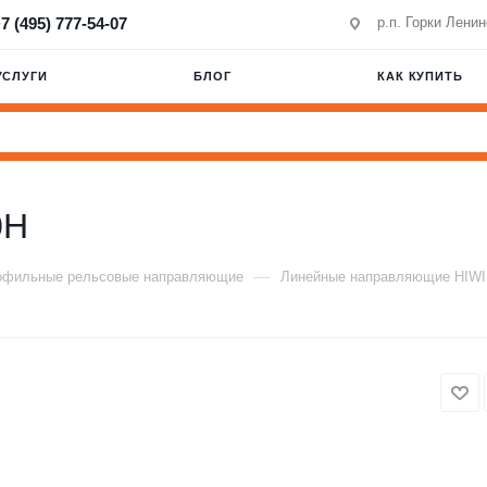
7 (495) 777-54-07
р.п. Горки Лени
УСЛУГИ
БЛОГ
КАК КУПИТЬ
0H
—
офильные рельсовые направляющие
Линейные направляющие HIW