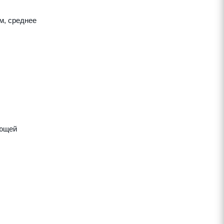
м, среднее
яющей