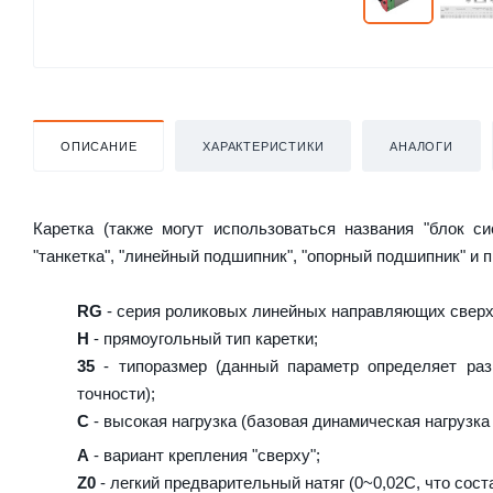
ОПИСАНИЕ
ХАРАКТЕРИСТИКИ
АНАЛОГИ
Каретка (также могут использоваться названия "блок с
"танкетка", "линейный подшипник", "опорный подшипник" и 
RG
- серия роликовых линейных направляющих сверх
H
- прямоугольный тип каретки;
35
- типоразмер (данный параметр определяет раз
точности);
C
- высокая нагрузка (базовая динамическая нагрузка 
A
- вариант крепления "сверху";
Z0
- легкий предварительный натяг (0~0,02C, что сост