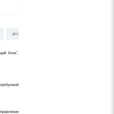
ДОСТАВКА
щий блок",
требуемой
аправление