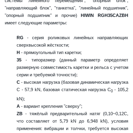
системы линейного перемещения", "опорный блок",
"направляющий блок", "танкетка", "линейный подшипник",
"опорный подшипник" и прочие)
HIWIN RGH35CAZBH
имеет следующие параметры:
RG
- серия роликовых линейных направляющих
сверхвысокой жёсткости;
H
- прямоугольный тип каретки;
35
- типоразмер (данный параметр определяет
размерную совместимость каретки и рельса с учетом
серии и требуемой точности);
C
- высокая нагрузка (базовая динамическая нагрузка
C - 57,9 kN, базовая статическая нагрузка С
- 105,2
0
kN);
A
- вариант крепления "сверху";
ZB
- тяжёлый предварительный натяг (0,10~0,12C,
что составляет от 5,79 kN до 6,948 kN), условия
применения: вибрации и толчки, требуется высокая