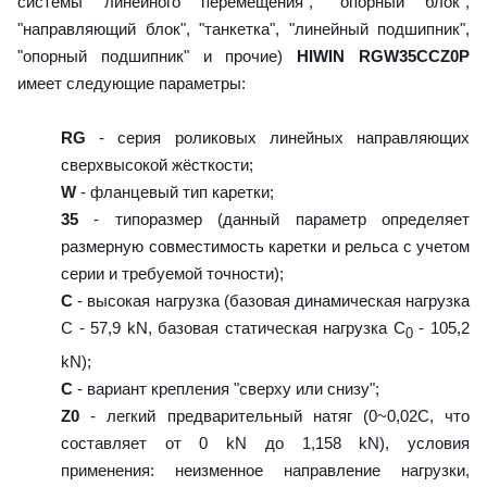
системы линейного перемещения", "опорный блок",
"направляющий блок", "танкетка", "линейный подшипник",
"опорный подшипник" и прочие)
HIWIN RGW35CCZ0P
имеет следующие параметры:
RG
- серия роликовых линейных направляющих
сверхвысокой жёсткости;
W
- фланцевый тип каретки;
35
- типоразмер (данный параметр определяет
размерную совместимость каретки и рельса с учетом
серии и требуемой точности);
C
- высокая нагрузка (базовая динамическая нагрузка
C - 57,9 kN, базовая статическая нагрузка С
- 105,2
0
kN);
C
- вариант крепления "сверху или снизу";
Z0
- легкий предварительный натяг (0~0,02C, что
составляет от 0 kN до 1,158 kN), условия
применения: неизменное направление нагрузки,