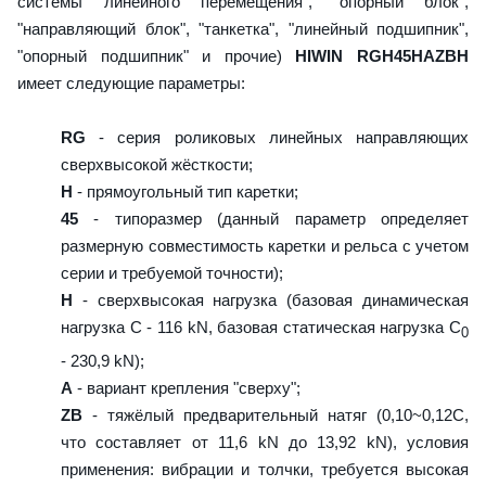
системы линейного перемещения", "опорный блок",
"направляющий блок", "танкетка", "линейный подшипник",
"опорный подшипник" и прочие)
HIWIN RGH45HAZBH
имеет следующие параметры:
RG
- серия роликовых линейных направляющих
сверхвысокой жёсткости;
H
- прямоугольный тип каретки;
45
- типоразмер (данный параметр определяет
размерную совместимость каретки и рельса с учетом
серии и требуемой точности);
H
- сверхвысокая нагрузка (базовая динамическая
нагрузка C - 116 kN, базовая статическая нагрузка С
0
- 230,9 kN);
A
- вариант крепления "сверху";
ZB
- тяжёлый предварительный натяг (0,10~0,12C,
что составляет от 11,6 kN до 13,92 kN), условия
применения: вибрации и толчки, требуется высокая