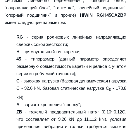
системы линейного перемещения", "опорный блок",
"направляющий блок", "танкетка", "линейный подшипник",
"опорный подшипник" и прочие)
HIWIN RGH45CAZBP
имеет следующие параметры:
RG
- серия роликовых линейных направляющих
сверхвысокой жёсткости;
H
- прямоугольный тип каретки;
45
- типоразмер (данный параметр определяет
размерную совместимость каретки и рельса с учетом
серии и требуемой точности);
C
- высокая нагрузка (базовая динамическая нагрузка
C - 92,6 kN, базовая статическая нагрузка С
- 178,8
0
kN);
A
- вариант крепления "сверху";
ZB
- тяжёлый предварительный натяг (0,10~0,12C,
что составляет от 9,26 kN до 11,112 kN), условия
применения: вибрации и толчки, требуется высокая