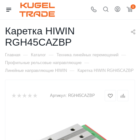
0
Каретка HIWIN
RGH45CAZBP
—
—
—
Главная
Каталог
Техника линейных перемещений
—
Профильные рельсовые направляющие
—
Линейные направляющие HIWIN
Каретка HIWIN RGH45CAZBP
Артикул:
RGH45CAZBP