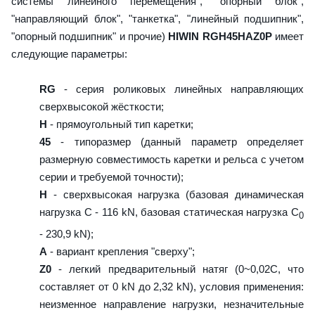
системы линейного перемещения", "опорный блок",
"направляющий блок", "танкетка", "линейный подшипник",
"опорный подшипник" и прочие)
HIWIN RGH45HAZ0P
имеет
следующие параметры:
RG
- серия роликовых линейных направляющих
сверхвысокой жёсткости;
H
- прямоугольный тип каретки;
45
- типоразмер (данный параметр определяет
размерную совместимость каретки и рельса с учетом
серии и требуемой точности);
H
- сверхвысокая нагрузка (базовая динамическая
нагрузка C - 116 kN, базовая статическая нагрузка С
0
- 230,9 kN);
A
- вариант крепления "сверху";
Z0
- легкий предварительный натяг (0~0,02C, что
составляет от 0 kN до 2,32 kN), условия применения:
неизменное направление нагрузки, незначительные