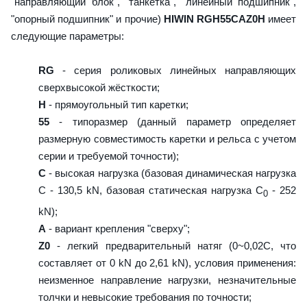
"направляющий блок", "танкетка", "линейный подшипник",
"опорный подшипник" и прочие)
HIWIN RGH55CAZ0H
имеет
следующие параметры:
RG
- серия роликовых линейных направляющих
сверхвысокой жёсткости;
H
- прямоугольный тип каретки;
55
- типоразмер (данный параметр определяет
размерную совместимость каретки и рельса с учетом
серии и требуемой точности);
C
- высокая нагрузка (базовая динамическая нагрузка
C - 130,5 kN, базовая статическая нагрузка С
- 252
0
kN);
A
- вариант крепления "сверху";
Z0
- легкий предварительный натяг (0~0,02C, что
составляет от 0 kN до 2,61 kN), условия применения:
неизменное направление нагрузки, незначительные
толчки и невысокие требования по точности;