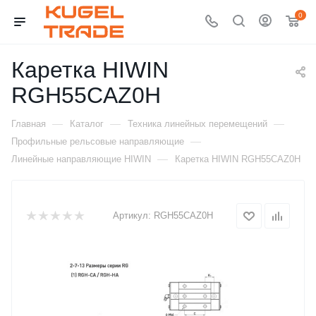
0
Каретка HIWIN
RGH55CAZ0H
—
—
—
Главная
Каталог
Техника линейных перемещений
—
Профильные рельсовые направляющие
—
Линейные направляющие HIWIN
Каретка HIWIN RGH55CAZ0H
Артикул:
RGH55CAZ0H