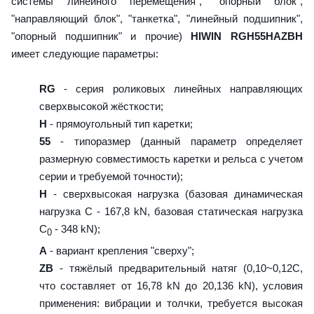
системы линейного перемещения", "опорный блок",
"направляющий блок", "танкетка", "линейный подшипник",
"опорный подшипник" и прочие)
HIWIN RGH55HAZBH
имеет следующие параметры:
RG
- серия роликовых линейных направляющих
сверхвысокой жёсткости;
H
- прямоугольный тип каретки;
55
- типоразмер (данный параметр определяет
размерную совместимость каретки и рельса с учетом
серии и требуемой точности);
H
- сверхвысокая нагрузка (базовая динамическая
нагрузка C - 167,8 kN, базовая статическая нагрузка
С
- 348 kN);
0
A
- вариант крепления "сверху";
ZB
- тяжёлый предварительный натяг (0,10~0,12C,
что составляет от 16,78 kN до 20,136 kN), условия
применения: вибрации и толчки, требуется высокая