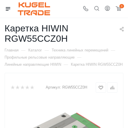
0
Каретка HIWIN
RGW55CCZ0H
—
—
—
Главная
Каталог
Техника линейных перемещений
—
Профильные рельсовые направляющие
—
Линейные направляющие HIWIN
Каретка HIWIN RGW55CCZ0H
Артикул:
RGW55CCZ0H