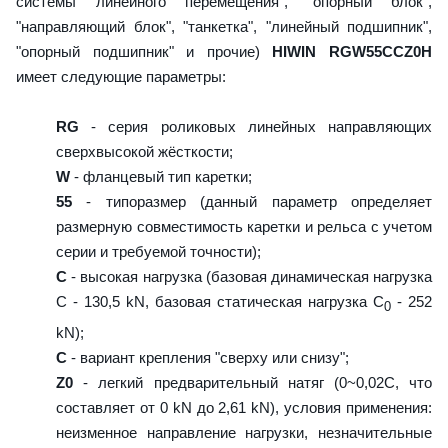
системы линейного перемещения", "опорный блок",
"направляющий блок", "танкетка", "линейный подшипник",
"опорный подшипник" и прочие)
HIWIN RGW55CCZ0H
имеет следующие параметры:
RG
- серия роликовых линейных направляющих
сверхвысокой жёсткости;
W
- фланцевый тип каретки;
55
- типоразмер (данный параметр определяет
размерную совместимость каретки и рельса с учетом
серии и требуемой точности);
C
- высокая нагрузка (базовая динамическая нагрузка
C - 130,5 kN, базовая статическая нагрузка С
- 252
0
kN);
C
- вариант крепления "сверху или снизу";
Z0
- легкий предварительный натяг (0~0,02C, что
составляет от 0 kN до 2,61 kN), условия применения:
неизменное направление нагрузки, незначительные