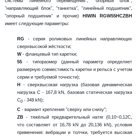
системы линейного перемещения", "опорный блок",
"направляющий блок", "танкетка", "линейный подшипник",
"опорный подшипник" и прочие)
HIWIN RGW55HCZBH
имеет следующие параметры:
RG
- серия роликовых линейных направляющих
сверхвысокой жёсткости;
W
- фланцевый тип каретки;
55
- типоразмер (данный параметр определяет
размерную совместимость каретки и рельса с учетом
серии и требуемой точности);
H
- сверхвысокая нагрузка (базовая динамическая
нагрузка C - 167,8 kN, базовая статическая нагрузка
С
- 348 kN);
0
C
- вариант крепления "сверху или снизу";
ZB
- тяжёлый предварительный натяг (0,10~0,12C,
что составляет от 16,78 kN до 20,136 kN), условия
применения: вибрации и толчки, требуется высокая