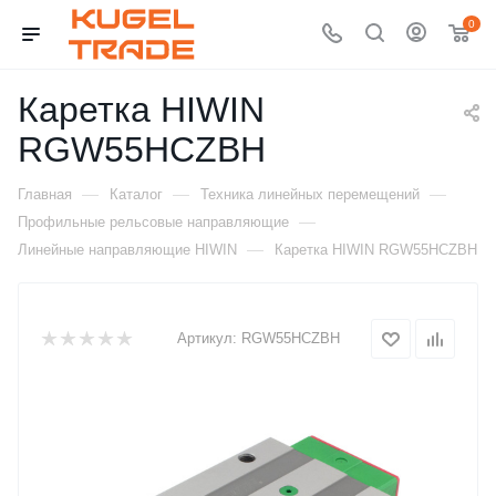
0
Каретка HIWIN
RGW55HCZBH
—
—
—
Главная
Каталог
Техника линейных перемещений
—
Профильные рельсовые направляющие
—
Линейные направляющие HIWIN
Каретка HIWIN RGW55HCZBH
Артикул:
RGW55HCZBH