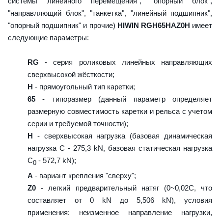
системы линейного перемещения", "опорный блок",
"направляющий блок", "танкетка", "линейный подшипник",
"опорный подшипник" и прочие)
HIWIN RGH65HAZ0H
имеет
следующие параметры:
RG
- серия роликовых линейных направляющих
сверхвысокой жёсткости;
H
- прямоугольный тип каретки;
65
- типоразмер (данный параметр определяет
размерную совместимость каретки и рельса с учетом
серии и требуемой точности);
H
- сверхвысокая нагрузка (базовая динамическая
нагрузка C - 275,3 kN, базовая статическая нагрузка
С
- 572,7 kN);
0
A
- вариант крепления "сверху";
Z0
- легкий предварительный натяг (0~0,02C, что
составляет от 0 kN до 5,506 kN), условия
применения: неизменное направление нагрузки,