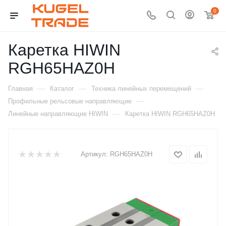
0
Каретка HIWIN
RGH65HAZ0H
—
—
—
Главная
Каталог
Техника линейных перемещений
—
Профильные рельсовые направляющие
—
Линейные направляющие HIWIN
Каретка HIWIN RGH65HAZ0H
Артикул:
RGH65HAZ0H