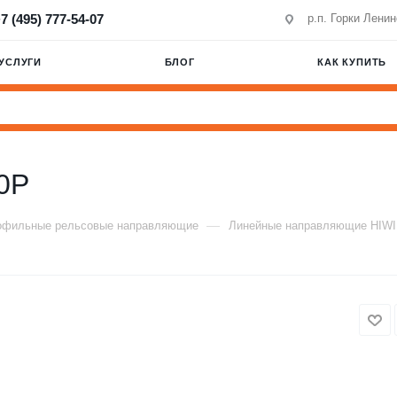
7 (495) 777-54-07
р.п. Горки Лени
УСЛУГИ
БЛОГ
КАК КУПИТЬ
0P
—
офильные рельсовые направляющие
Линейные направляющие HIW