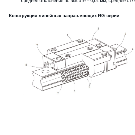
среднее отклонение по высоте – 0,01 мм, среднее отк
Конструкция линейных направляющих RG-серии