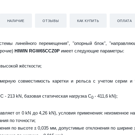
НАЛИЧИЕ
ОТЗЫВЫ
КАК КУПИТЬ
ОПЛАТА
истемы линейного перемещения", "опорный блок", "направляю
прочие)
HIWIN RGW65CCZ0P
имеет следующие параметры:
высокой жёсткости;
мерную совместимость каретки и рельса с учетом серии и 
C - 213 kN, базовая статическая нагрузка С
- 411,6 kN);
0
тавляет от 0 kN до 4,26 kN), условия применения: неизменное н
ния по точности;
ения по высоте ± 0,035 мм, допустимые отклонения по ширине ±