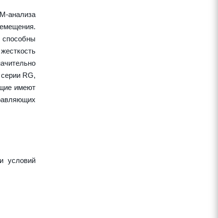
EM-анализа
ремещения.
 способны
жесткость
начительно
 серии RG,
ющие имеют
правляющих
и условий