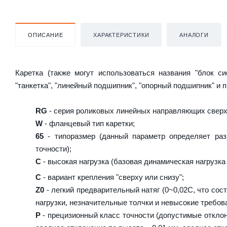
ОПИСАНИЕ
ХАРАКТЕРИСТИКИ
АНАЛОГИ
Каретка (также могут использоваться названия "блок с
"танкетка", "линейный подшипник", "опорный подшипник" и 
RG
- серия роликовых линейных направляющих сверх
W
- фланцевый тип каретки;
65
- типоразмер (данный параметр определяет раз
точности);
C
- высокая нагрузка (базовая динамическая нагрузка 
C
- вариант крепления "сверху или снизу";
Z0
- легкий предварительный натяг (0~0,02C, что сос
нагрузки, незначительные толчки и невысокие требова
P
- прецизионный класс точности (допустимые отклон