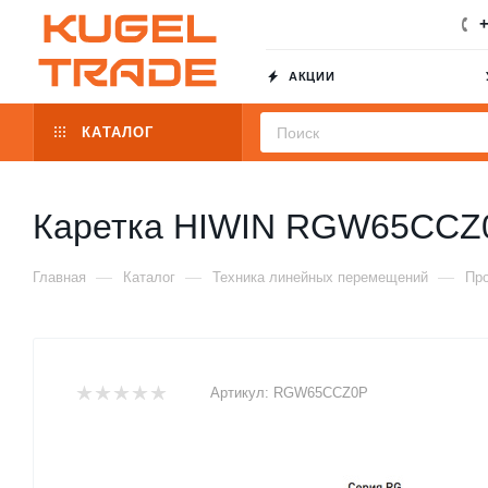
+
АКЦИИ
КАТАЛОГ
Каретка HIWIN RGW65CCZ
—
—
—
Главная
Каталог
Техника линейных перемещений
Пр
Артикул:
RGW65CCZ0P