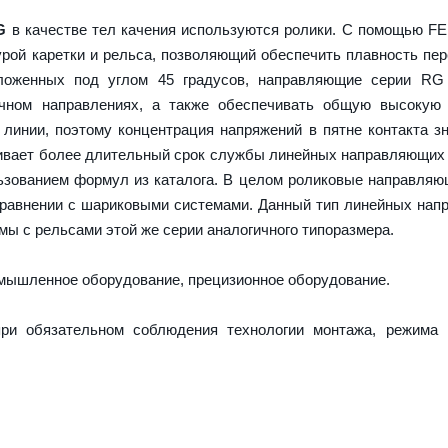
G
в качестве тел качения используются ролики. С помощью F
урой каретки и рельса, позволяющий обеспечить плавность пе
оложенных под углом 45 градусов, направляющие серии RG
ечном направлениях, а также обеспечивать общую высокую 
 линии, поэтому концентрация напряжений в пятне контакта з
ечивает более длительный срок службы линейных направляющих
ьзованием формул из каталога. В целом роликовые направля
сравнении с шариковыми системами. Данный тип линейных на
ы с рельсами этой же серии аналогичного типоразмера.
ышленное оборудование, прецизионное оборудование.
ри обязательном соблюдения технологии монтажа, режима 