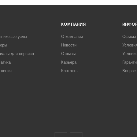
КОМПАНИЯ
ИНФО
пниковые узлы
О компании
Офисы
торы
Новости
Услови
иалы для сервиса
Отзывы
Условия
атика
Карьера
Гаранти
тнения
Контакты
Вопрос-