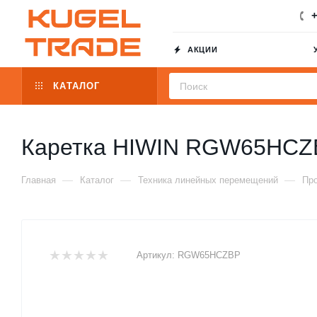
+
АКЦИИ
КАТАЛОГ
Каретка HIWIN RGW65HCZ
—
—
—
Главная
Каталог
Техника линейных перемещений
Пр
Артикул:
RGW65HCZBP