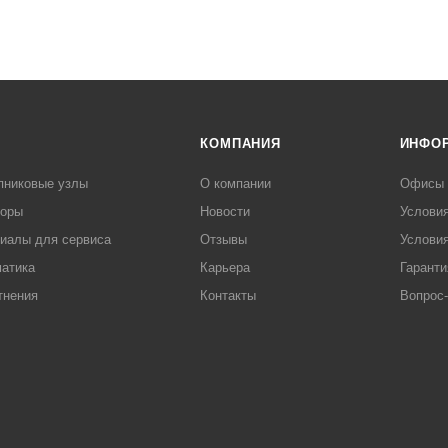
КОМПАНИЯ
ИНФО
пниковые узлы
О компании
Офисы
торы
Новости
Услови
иалы для сервиса
Отзывы
Условия
атика
Карьера
Гаранти
тнения
Контакты
Вопрос-