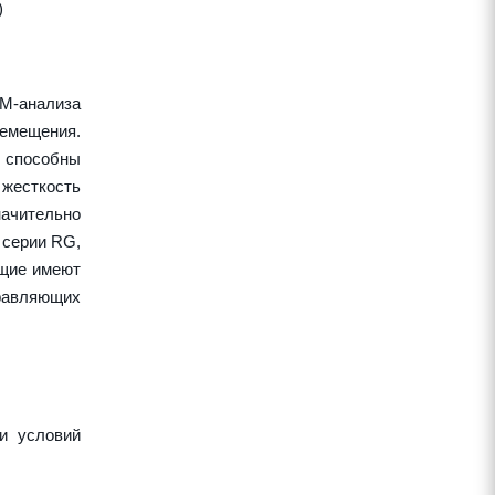
)
EM-анализа
ремещения.
 способны
жесткость
начительно
 серии RG,
ющие имеют
правляющих
и условий