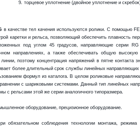
торцевое уплотнение (двойное уплотнение и скребок
G
в качестве тел качения используются ролики. С помощью F
урой каретки и рельса, позволяющий обеспечить плавность пе
оложенных под углом 45 градусов, направляющие серии RG
ечном направлениях, а также обеспечивать общую высокую 
 линии, поэтому концентрация напряжений в пятне контакта з
ечивает более длительный срок службы линейных направляющих
ьзованием формул из каталога. В целом роликовые направля
сравнении с шариковыми системами. Данный тип линейных на
ы с рельсами этой же серии аналогичного типоразмера.
ышленное оборудование, прецизионное оборудование.
ри обязательном соблюдения технологии монтажа, режима 