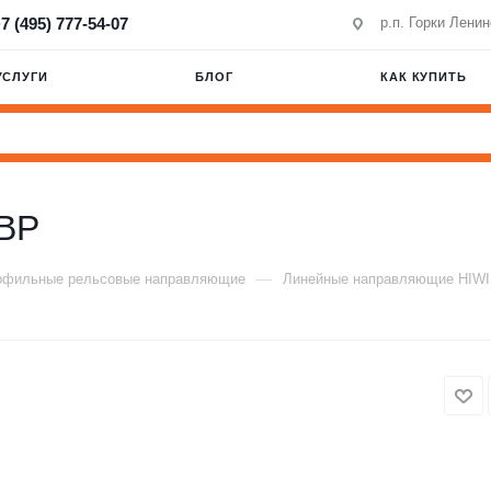
7 (495) 777-54-07
р.п. Горки Лени
УСЛУГИ
БЛОГ
КАК КУПИТЬ
BP
—
офильные рельсовые направляющие
Линейные направляющие HIW