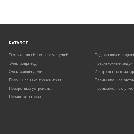
КАТАЛОГ
Техника линейных перемещений
Подшипники и подши
Электропривод
Прецизионные редук
Электрошпиндели
Инструменты и матер
Промышленные трансмиссии
Промышленная автом
Поворотные устройства
Промышленные упло
Прочие категории