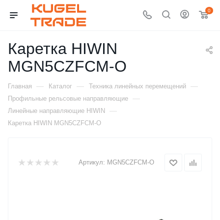
0
Каретка HIWIN
MGN5CZFCM-O
—
—
—
Главная
Каталог
Техника линейных перемещений
—
Профильные рельсовые направляющие
—
Линейные направляющие HIWIN
Каретка HIWIN MGN5CZFCM-O
Артикул:
MGN5CZFCM-O