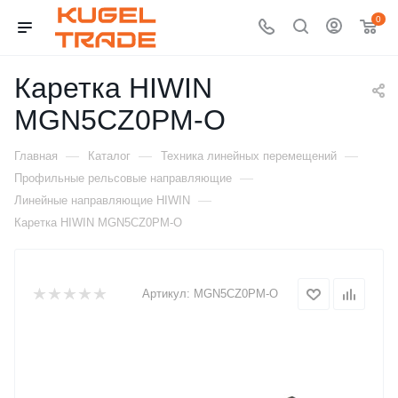
0
Каретка HIWIN
MGN5CZ0PM-O
—
—
—
Главная
Каталог
Техника линейных перемещений
—
Профильные рельсовые направляющие
—
Линейные направляющие HIWIN
Каретка HIWIN MGN5CZ0PM-O
Артикул:
MGN5CZ0PM-O