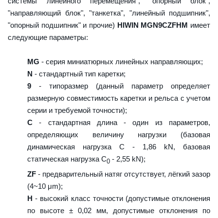
системы линейного перемещения", "опорный блок",
"направляющий блок", "танкетка", "линейный подшипник",
"опорный подшипник" и прочие)
HIWIN MGN9CZFHM
имеет
следующие параметры:
MG
- серия миниатюрных линейных направляющих;
N
- стандартный тип каретки;
9
- типоразмер (данный параметр определяет
размерную совместимость каретки и рельса с учетом
серии и требуемой точности);
C
- стандартная длина - один из параметров,
определяющих величину нагрузки (базовая
динамическая нагрузка C - 1,86 kN, базовая
статическая нагрузка С
- 2,55 kN);
0
ZF
- предварительный натяг отсутствует, лёгкий зазор
(4~10 μm);
H
- высокий класс точности (допустимые отклонения
по высоте ± 0,02 мм, допустимые отклонения по