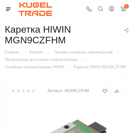
0
Каретка HIWIN
MGN9CZFHM
—
—
—
Главная
Каталог
Техника линейных перемещений
—
Профильные рельсовые направляющие
—
Линейные направляющие HIWIN
Каретка HIWIN MGN9CZFHM
Артикул:
MGN9CZFHM