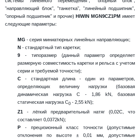
системы линейного перемещения", "опорный блок",
"направляющий блок", "танкетка", "линейный подшипник",
"опорный подшипник" и прочие)
HIWIN MGN9CZ1PM
имеет
следующие параметры:
MG
- серия миниатюрных линейных направляющих;
N
- стандартный тип каретки;
9
- типоразмер (данный параметр определяет
размерную совместимость каретки и рельса с учетом
серии и требуемой точности);
C
- стандартная длина - один из параметров,
определяющих величину нагрузки (базовая
динамическая нагрузка C - 1,86 kN, базовая
статическая нагрузка С
- 2,55 kN);
0
Z1
- лёгкий предварительный натяг (0,02C, что
составляет 0,0372kN);
P
- прецизионный класс точности (допустимые
отклонения по высоте ± 0,01 мм, допустимые