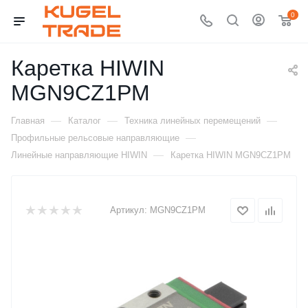
0
Каретка HIWIN
MGN9CZ1PM
—
—
—
Главная
Каталог
Техника линейных перемещений
—
Профильные рельсовые направляющие
—
Линейные направляющие HIWIN
Каретка HIWIN MGN9CZ1PM
Артикул:
MGN9CZ1PM