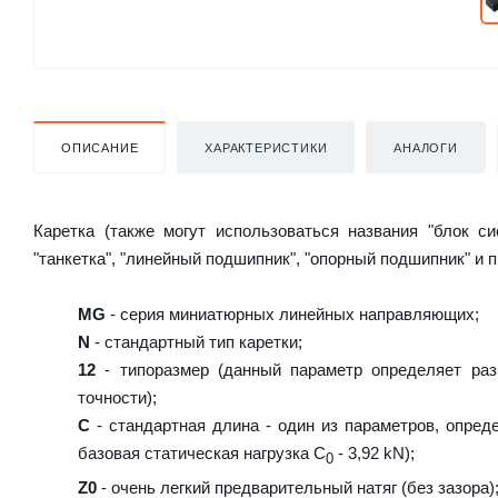
ОПИСАНИЕ
ХАРАКТЕРИСТИКИ
АНАЛОГИ
Каретка (также могут использоваться названия "блок с
"танкетка", "линейный подшипник", "опорный подшипник" и 
MG
- серия миниатюрных линейных направляющих;
N
- стандартный тип каретки;
12
- типоразмер (данный параметр определяет раз
точности);
C
- стандартная длина - один из параметров, опред
базовая статическая нагрузка С
- 3,92 kN);
0
Z0
- очень легкий предварительный натяг (без зазора)