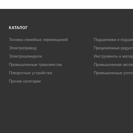
КАТАЛОГ
Техника линейных перемещений
Подшипники и подши
Электропривод
Прецизионные редук
Электрошпиндели
Инструменты и матер
Промышленные трансмиссии
Промышленная автом
Поворотные устройства
Промышленные упло
Прочие категории