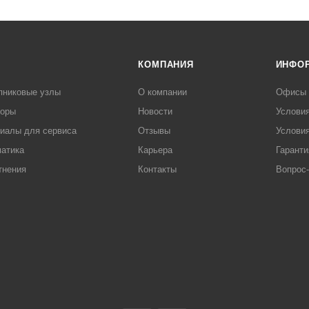
КОМПАНИЯ
ИНФО
пниковые узлы
О компании
Офисы
торы
Новости
Услови
иалы для сервиса
Отзывы
Условия
атика
Карьера
Гаранти
тнения
Контакты
Вопрос-