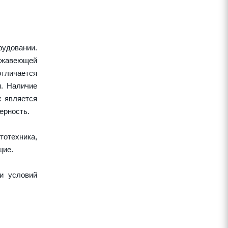
удовании.
ержавеющей
тличается
и. Наличие
х является
ерность.
тотехника,
щие.
и условий