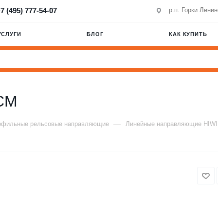
7 (495) 777-54-07
р.п. Горки Лени
УСЛУГИ
БЛОГ
КАК КУПИТЬ
CM
—
офильные рельсовые направляющие
Линейные направляющие HIW