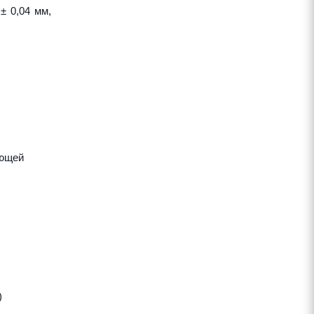
± 0,04 мм,
яющей
)