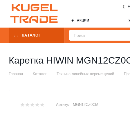
+
АКЦИИ
КАТАЛОГ
Каретка HIWIN MGN12CZ0
—
—
—
Главная
Каталог
Техника линейных перемещений
Пр
Артикул:
MGN12CZ0CM