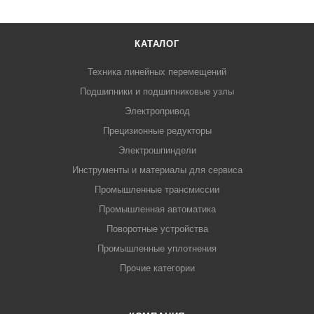
КАТАЛОГ
Техника линейных перемещений
Подшипники и подшипниковые узлы
Электропривод
Прецизионные редукторы
Электрошпиндели
Инструменты и материалы для сервиса
Промышленные трансмиссии
Промышленная автоматика
Поворотные устройства
Промышленные уплотнения
Прочие категории