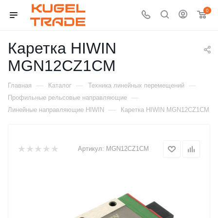
0
Каретка HIWIN
MGN12CZ1CM
—
—
—
Главная
Каталог
Техника линейных перемещений
—
Профильные рельсовые направляющие
—
Линейные направляющие HIWIN
Каретка HIWIN MGN12CZ1CM
Артикул:
MGN12CZ1CM