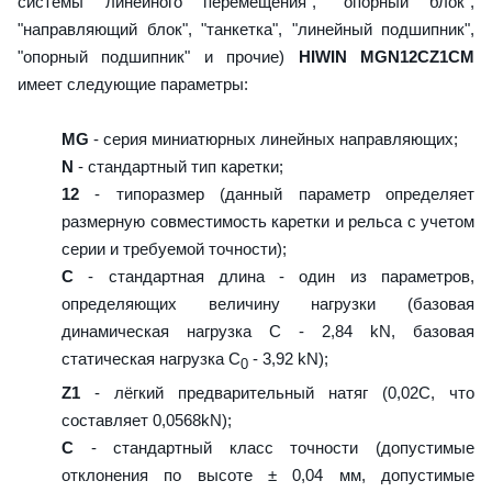
системы линейного перемещения", "опорный блок",
"направляющий блок", "танкетка", "линейный подшипник",
"опорный подшипник" и прочие)
HIWIN MGN12CZ1CM
имеет следующие параметры:
MG
- серия миниатюрных линейных направляющих;
N
- стандартный тип каретки;
12
- типоразмер (данный параметр определяет
размерную совместимость каретки и рельса с учетом
серии и требуемой точности);
C
- стандартная длина - один из параметров,
определяющих величину нагрузки (базовая
динамическая нагрузка C - 2,84 kN, базовая
статическая нагрузка С
- 3,92 kN);
0
Z1
- лёгкий предварительный натяг (0,02C, что
составляет 0,0568kN);
C
- стандартный класс точности (допустимые
отклонения по высоте ± 0,04 мм, допустимые