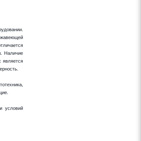
удовании.
ержавеющей
тличается
и. Наличие
х является
ерность.
тотехника,
щие.
и условий