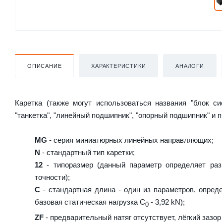
ОПИСАНИЕ
ХАРАКТЕРИСТИКИ
АНАЛОГИ
Каретка (также могут использоваться названия "блок с
"танкетка", "линейный подшипник", "опорный подшипник" и 
MG
- серия миниатюрных линейных направляющих;
N
- стандартный тип каретки;
12
- типоразмер (данный параметр определяет раз
точности);
C
- стандартная длина - один из параметров, опред
базовая статическая нагрузка С
- 3,92 kN);
0
ZF
- предварительный натяг отсутствует, лёгкий зазор