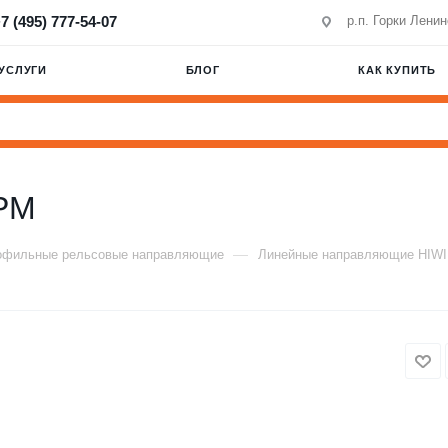
7 (495) 777-54-07
р.п. Горки Лени
УСЛУГИ
БЛОГ
КАК КУПИТЬ
PM
—
офильные рельсовые направляющие
Линейные направляющие HIW