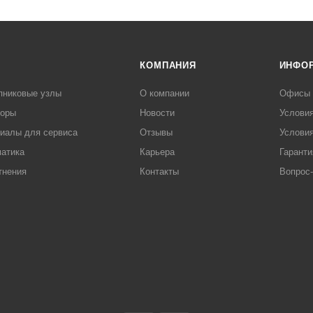
КОМПАНИЯ
ИНФО
пниковые узлы
О компании
Офисы
торы
Новости
Услови
иалы для сервиса
Отзывы
Условия
атика
Карьера
Гаранти
тнения
Контакты
Вопрос-