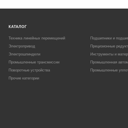
КАТАЛОГ
Техника линейных перемещений
Подшипники и подши
Электропривод
Прецизионные редук
Электрошпиндели
Инструменты и матер
Промышленные трансмиссии
Промышленная автом
Поворотные устройства
Промышленные упло
Прочие категории