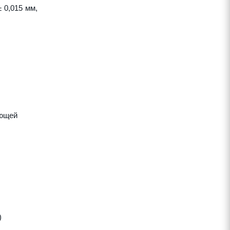
 0,015 мм,
яющей
)