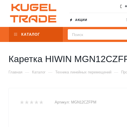
+
АКЦИИ
КАТАЛОГ
Каретка HIWIN MGN12CZF
—
—
—
Главная
Каталог
Техника линейных перемещений
Пр
Артикул:
MGN12CZFPM