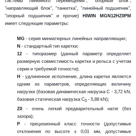
системы линейного перемещения", "опорный блок",
"направляющий блок", "танкетка", "линейный подшипник",
"опорный подшипник" и прочие)
HIWIN MGN12HZ0PM
имеет следующие параметры:
MG
- серия миниатюрных линейных направляющих;
N
- стандартный тип каретки;
12
- типоразмер (данный параметр определяет
размерную совместимость каретки и рельса с учетом
серии и требуемой точности);
H
- удлиненное исполнение, длина каретки является
одним из параметров, определяющих величину
нагрузки (базовая динамическая нагрузка C - 3,72 kN,
базовая статическая нагрузка С
- 5,88 kN);
0
Z0
- очень легкий предварительный натяг (без
зазора);
P
- прецизионный класс точности (допустимые
отклонения по высоте ± 0,01 мм, допустимые