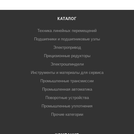
КАТАЛОГ
Техника линейных перемещений
Подшипники и подшипниковые узлы
Электропривод
Прецизионные редукторы
Электрошпиндели
Инструменты и материалы для сервиса
Промышленные трансмиссии
Промышленная автоматика
Поворотные устройства
Промышленные уплотнения
Прочие категории