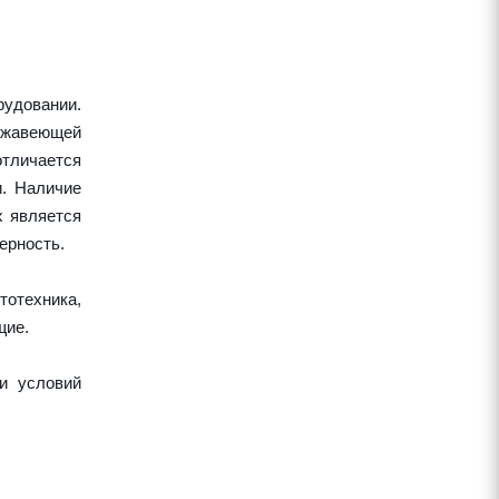
удовании.
ержавеющей
тличается
и. Наличие
х является
ерность.
тотехника,
щие.
и условий