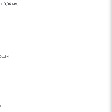
± 0,04 мм,
яющей
)