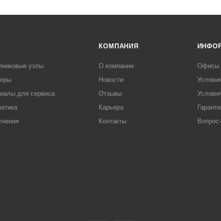
КОМПАНИЯ
ИНФО
пниковые узлы
О компании
Офисы
торы
Новости
Услови
иалы для сервиса
Отзывы
Условия
атика
Карьера
Гаранти
тнения
Контакты
Вопрос-