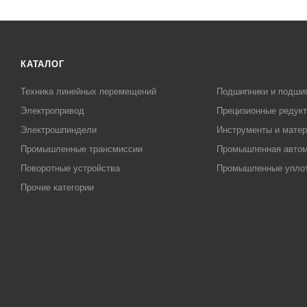
КАТАЛОГ
Техника линейных перемещений
Подшипники и подши
Электропривод
Прецизионные редук
Электрошпиндели
Инструменты и матер
Промышленные трансмиссии
Промышленная автом
Поворотные устройства
Промышленные упло
Прочие категории