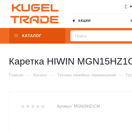
+
АКЦИИ
КАТАЛОГ
Каретка HIWIN MGN15HZ1
—
—
—
Главная
Каталог
Техника линейных перемещений
Пр
Артикул:
MGN15HZ1CM