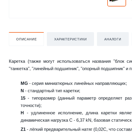
ОПИСАНИЕ
ХАРАКТЕРИСТИКИ
АНАЛОГИ
Каретка (также могут использоваться названия "блок с
"танкетка", "линейный подшипник", "опорный подшипник" и 
MG
- серия миниатюрных линейных направляющих;
N
- стандартный тип каретки;
15
- типоразмер (данный параметр определяет раз
точности);
H
- удлиненное исполнение, длина каретки являе
динамическая нагрузка C - 6,37 kN, базовая статическ
Z1
- лёгкий предварительный натяг (0,02C, что состав