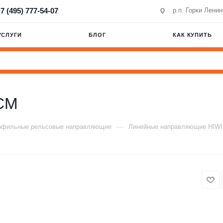
7 (495) 777-54-07
р.п. Горки Лени
УСЛУГИ
БЛОГ
КАК КУПИТЬ
CM
—
офильные рельсовые направляющие
Линейные направляющие HIW