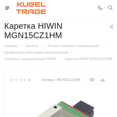
Каретка HIWIN
MGN15CZ1HM
—
—
—
Главная
Каталог
Техника линейных перемещений
—
Профильные рельсовые направляющие
—
Линейные направляющие HIWIN
Каретка HIWIN MGN15CZ1HM
Артикул:
MGN15CZ1HM