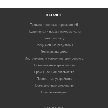
КАТАЛОГ
Техника линейных перемещений
Подшипники и подшипниковые узлы
Электропривод
Прецизионные редукторы
Электрошпиндели
Инструменты и материалы для сервиса
Промышленные трансмиссии
Промышленная автоматика
Поворотные устройства
Промышленные уплотнения
Прочие категории