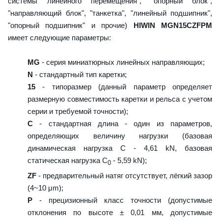
системы линейного перемещения", "опорный блок",
"направляющий блок", "танкетка", "линейный подшипник",
"опорный подшипник" и прочие)
HIWIN MGN15CZFPM
имеет следующие параметры:
MG
- серия миниатюрных линейных направляющих;
N
- стандартный тип каретки;
15
- типоразмер (данный параметр определяет
размерную совместимость каретки и рельса с учетом
серии и требуемой точности);
C
- стандартная длина - один из параметров,
определяющих величину нагрузки (базовая
динамическая нагрузка C - 4,61 kN, базовая
статическая нагрузка С
- 5,59 kN);
0
ZF
- предварительный натяг отсутствует, лёгкий зазор
(4~10 μm);
P
- прецизионный класс точности (допустимые
отклонения по высоте ± 0,01 мм, допустимые