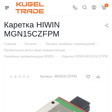
0
Каретка HIWIN
MGN15CZFPM
—
—
—
Главная
Каталог
Техника линейных перемещений
—
Профильные рельсовые направляющие
—
Линейные направляющие HIWIN
Каретка HIWIN MGN15CZFPM
Артикул:
MGN15CZFPM