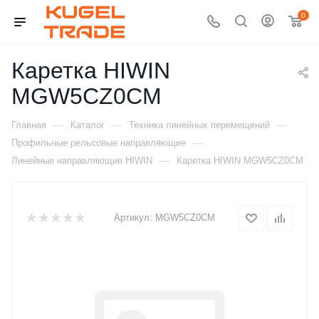
0
Каретка HIWIN
MGW5CZ0CM
—
—
—
Главная
Каталог
Техника линейных перемещений
—
Профильные рельсовые направляющие
—
Линейные направляющие HIWIN
Каретка HIWIN MGW5CZ0CM
Артикул:
MGW5CZ0CM