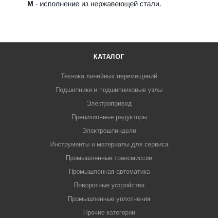
M
- исполнение из нержавеющей стали.
КАТАЛОГ
Техника линейных перемещений
Подшипники и подшипниковые узлы
Электропривод
Прецизионные редукторы
Электрошпиндели
Инструменты и материалы для сервиса
Промышленные трансмиссии
Промышленная автоматика
Поворотные устройства
Промышленные уплотнения
Прочие категории