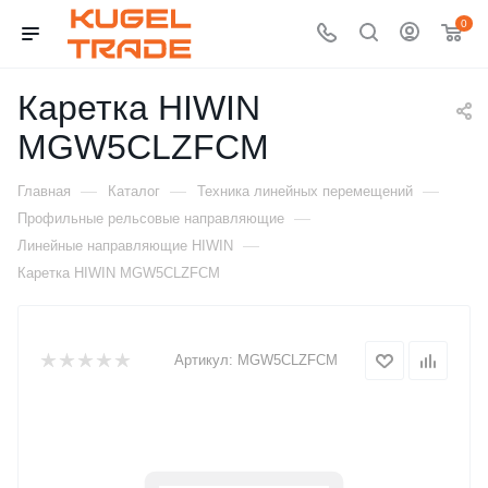
0
Каретка HIWIN
MGW5CLZFCM
—
—
—
Главная
Каталог
Техника линейных перемещений
—
Профильные рельсовые направляющие
—
Линейные направляющие HIWIN
Каретка HIWIN MGW5CLZFCM
Артикул:
MGW5CLZFCM