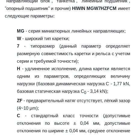
"направляющий блок", "танкетка", "линейный подшипник",
"опорный подшипник" и прочие)
HIWIN MGW7HZFCM
имеет
следующие параметры:
MG
- серия миниатюрных линейных направляющих;
W
- широкий тип каретки;
7
- типоразмер (данный параметр определяет
размерную совместимость каретки и рельса с учетом
серии и требуемой точности);
H
- удлиненное исполнение, длина каретки является
одним из параметров, определяющих величину
нагрузки (базовая динамическая нагрузка C - 1,77 kN,
базовая статическая нагрузка С
- 3,14 kN);
0
ZF
- предварительный натяг отсутствует, лёгкий зазор
(4~10 μm);
C
- стандартный класс точности (допустимые
отклонения по высоте ± 0,04 мм, допустимые
отклонения по ширине ± 0,04 мм, среднее отклонение