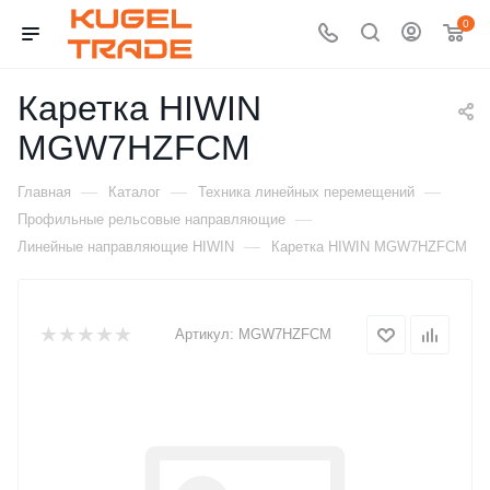
0
Каретка HIWIN
MGW7HZFCM
—
—
—
Главная
Каталог
Техника линейных перемещений
—
Профильные рельсовые направляющие
—
Линейные направляющие HIWIN
Каретка HIWIN MGW7HZFCM
Артикул:
MGW7HZFCM