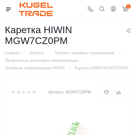
0
Каретка HIWIN
MGW7CZ0PM
—
—
—
Главная
Каталог
Техника линейных перемещений
—
Профильные рельсовые направляющие
—
Линейные направляющие HIWIN
Каретка HIWIN MGW7CZ0PM
Артикул:
MGW7CZ0PM