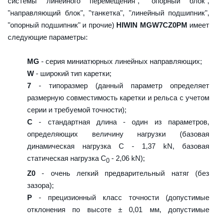
системы линейного перемещения", "опорный блок",
"направляющий блок", "танкетка", "линейный подшипник",
"опорный подшипник" и прочие)
HIWIN MGW7CZ0PM
имеет
следующие параметры:
MG
- серия миниатюрных линейных направляющих;
W
- широкий тип каретки;
7
- типоразмер (данный параметр определяет
размерную совместимость каретки и рельса с учетом
серии и требуемой точности);
C
- стандартная длина - один из параметров,
определяющих величину нагрузки (базовая
динамическая нагрузка C - 1,37 kN, базовая
статическая нагрузка С
- 2,06 kN);
0
Z0
- очень легкий предварительный натяг (без
зазора);
P
- прецизионный класс точности (допустимые
отклонения по высоте ± 0,01 мм, допустимые