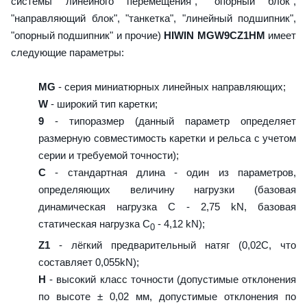
системы линейного перемещения", "опорный блок",
"направляющий блок", "танкетка", "линейный подшипник",
"опорный подшипник" и прочие)
HIWIN MGW9CZ1HM
имеет
следующие параметры:
MG
- серия миниатюрных линейных направляющих;
W
- широкий тип каретки;
9
- типоразмер (данный параметр определяет
размерную совместимость каретки и рельса с учетом
серии и требуемой точности);
C
- стандартная длина - один из параметров,
определяющих величину нагрузки (базовая
динамическая нагрузка C - 2,75 kN, базовая
статическая нагрузка С
- 4,12 kN);
0
Z1
- лёгкий предварительный натяг (0,02C, что
составляет 0,055kN);
H
- высокий класс точности (допустимые отклонения
по высоте ± 0,02 мм, допустимые отклонения по