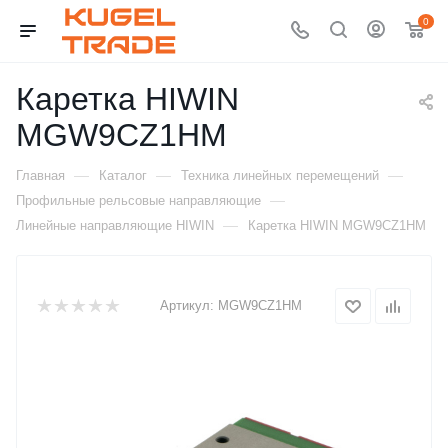
0
Каретка HIWIN
MGW9CZ1HM
—
—
—
Главная
Каталог
Техника линейных перемещений
—
Профильные рельсовые направляющие
—
Линейные направляющие HIWIN
Каретка HIWIN MGW9CZ1HM
Артикул:
MGW9CZ1HM