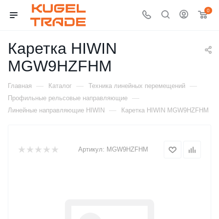
0
Каретка HIWIN
MGW9HZFHM
—
—
—
Главная
Каталог
Техника линейных перемещений
—
Профильные рельсовые направляющие
—
Линейные направляющие HIWIN
Каретка HIWIN MGW9HZFHM
Артикул:
MGW9HZFHM