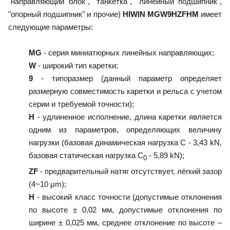
"направляющий блок", "танкетка", "линейный подшипник",
"опорный подшипник" и прочие)
HIWIN MGW9HZFHM
имеет
следующие параметры:
MG
- серия миниатюрных линейных направляющих;
W
- широкий тип каретки;
9
- типоразмер (данный параметр определяет
размерную совместимость каретки и рельса с учетом
серии и требуемой точности);
H
- удлиненное исполнение, длина каретки является
одним из параметров, определяющих величину
нагрузки (базовая динамическая нагрузка C - 3,43 kN,
базовая статическая нагрузка С
- 5,89 kN);
0
ZF
- предварительный натяг отсутствует, лёгкий зазор
(4~10 μm);
H
- высокий класс точности (допустимые отклонения
по высоте ± 0,02 мм, допустимые отклонения по
ширине ± 0,025 мм, среднее отклонение по высоте –