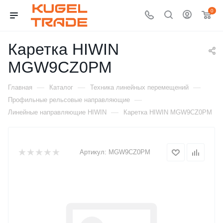
0
Каретка HIWIN
MGW9CZ0PM
—
—
—
Главная
Каталог
Техника линейных перемещений
—
Профильные рельсовые направляющие
—
Линейные направляющие HIWIN
Каретка HIWIN MGW9CZ0PM
Артикул:
MGW9CZ0PM