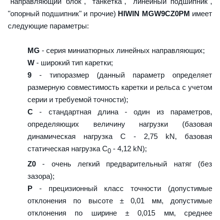
"направляющий блок", "танкетка", "линейный подшипник",
"опорный подшипник" и прочие)
HIWIN MGW9CZ0PM
имеет
следующие параметры:
MG
- серия миниатюрных линейных направляющих;
W
- широкий тип каретки;
9
- типоразмер (данный параметр определяет
размерную совместимость каретки и рельса с учетом
серии и требуемой точности);
C
- стандартная длина - один из параметров,
определяющих величину нагрузки (базовая
динамическая нагрузка C - 2,75 kN, базовая
статическая нагрузка С
- 4,12 kN);
0
Z0
- очень легкий предварительный натяг (без
зазора);
P
- прецизионный класс точности (допустимые
отклонения по высоте ± 0,01 мм, допустимые
отклонения по ширине ± 0,015 мм, среднее