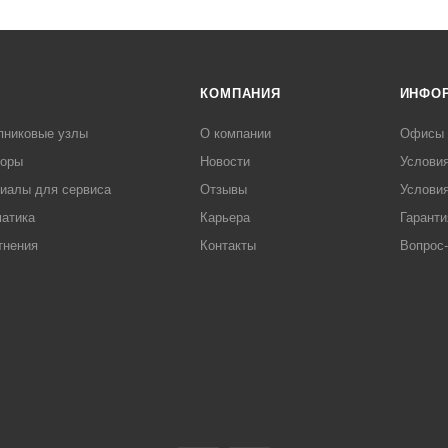
КОМПАНИЯ
ИНФО
пниковые узлы
О компании
Офисы
торы
Новости
Услови
иалы для сервиса
Отзывы
Условия
атика
Карьера
Гаранти
тнения
Контакты
Вопрос-