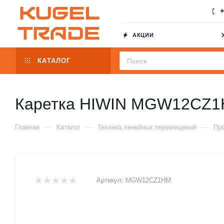
+
АКЦИИ
КАТАЛОГ
Каретка HIWIN MGW12CZ
—
—
—
Главная
Каталог
Техника линейных перемещений
Пр
Артикул:
MGW12CZ1HM