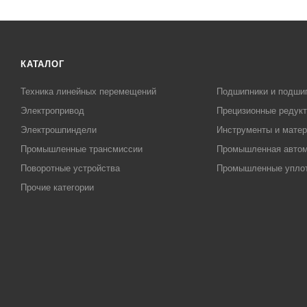
КАТАЛОГ
Техника линейных перемещений
Подшипники и подши
Электропривод
Прецизионные редук
Электрошпиндели
Инструменты и матер
Промышленные трансмиссии
Промышленная автом
Поворотные устройства
Промышленные упло
Прочие категории