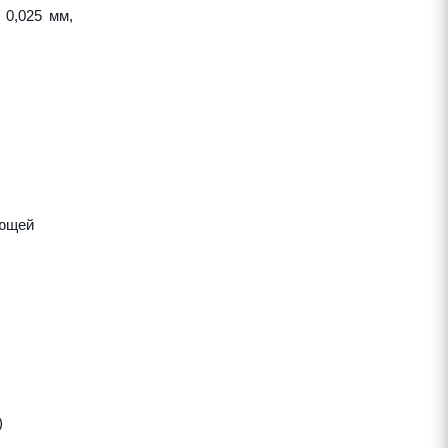
 0,025 мм,
яющей
)