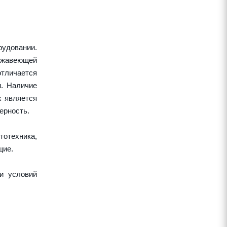
удовании.
ержавеющей
тличается
и. Наличие
х является
ерность.
тотехника,
щие.
и условий