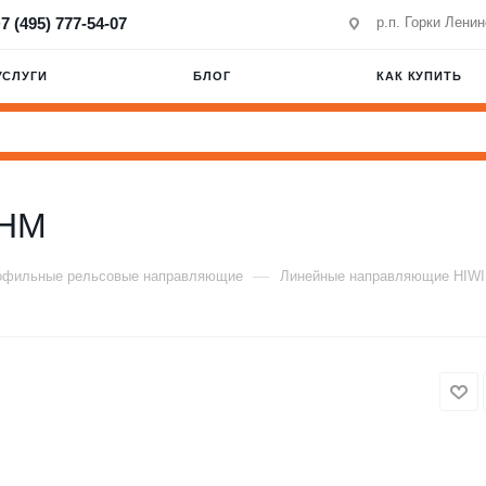
7 (495) 777-54-07
р.п. Горки Лени
УСЛУГИ
БЛОГ
КАК КУПИТЬ
1HM
—
офильные рельсовые направляющие
Линейные направляющие HIW