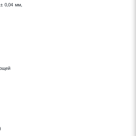
± 0,04 мм,
яющей
)