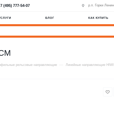
7 (495) 777-54-07
р.п. Горки Лени
УСЛУГИ
БЛОГ
КАК КУПИТЬ
0CM
—
офильные рельсовые направляющие
Линейные направляющие HIW