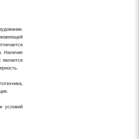
удовании.
ержавеющей
тличается
и. Наличие
х является
ерность.
тотехника,
щие.
и условий