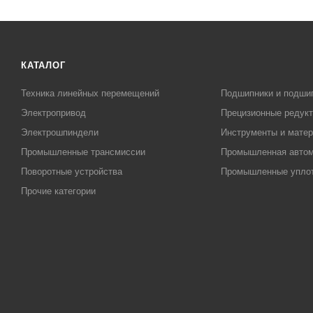
КАТАЛОГ
Техника линейных перемещений
Подшипники и подши
Электропривод
Прецизионные редук
Электрошпиндели
Инструменты и матер
Промышленные трансмиссии
Промышленная автом
Поворотные устройства
Промышленные упло
Прочие категории