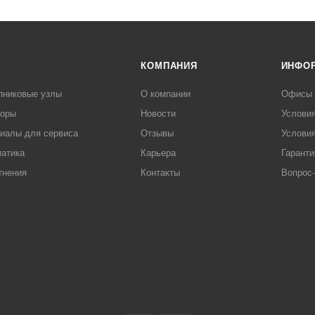
КОМПАНИЯ
ИНФО
пниковые узлы
О компании
Офисы
торы
Новости
Услови
иалы для сервиса
Отзывы
Условия
атика
Карьера
Гаранти
тнения
Контакты
Вопрос-