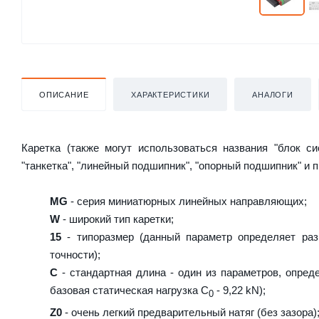
ОПИСАНИЕ
ХАРАКТЕРИСТИКИ
АНАЛОГИ
Каретка (также могут использоваться названия "блок с
"танкетка", "линейный подшипник", "опорный подшипник" и 
MG
- серия миниатюрных линейных направляющих;
W
- широкий тип каретки;
15
- типоразмер (данный параметр определяет раз
точности);
C
- стандартная длина - один из параметров, опред
базовая статическая нагрузка С
- 9,22 kN);
0
Z0
- очень легкий предварительный натяг (без зазора)