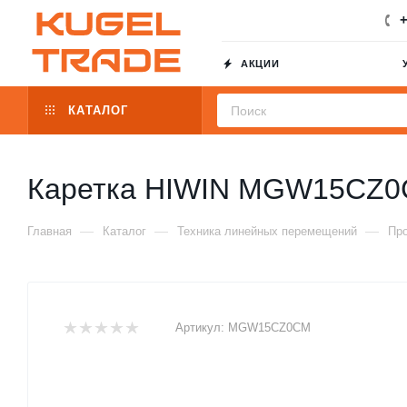
+
АКЦИИ
КАТАЛОГ
Каретка HIWIN MGW15CZ
—
—
—
Главная
Каталог
Техника линейных перемещений
Пр
Артикул:
MGW15CZ0CM