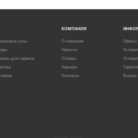
КОМПАНИЯ
ИНФО
пниковые узлы
О компании
Офисы
торы
Новости
Услови
иалы для сервиса
Отзывы
Условия
атика
Карьера
Гаранти
тнения
Контакты
Вопрос-