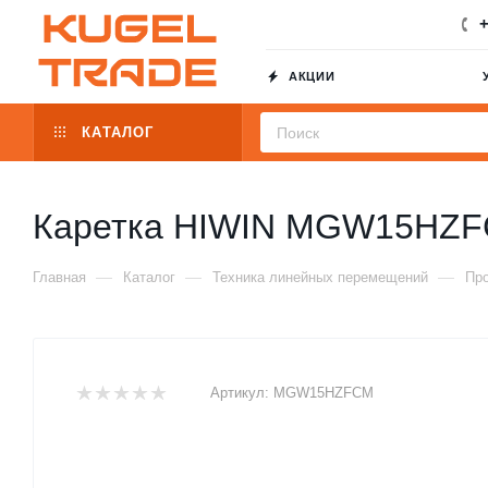
+
АКЦИИ
КАТАЛОГ
Каретка HIWIN MGW15HZ
—
—
—
Главная
Каталог
Техника линейных перемещений
Пр
Артикул:
MGW15HZFCM