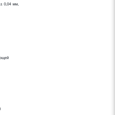
± 0,04 мм,
яющей
)