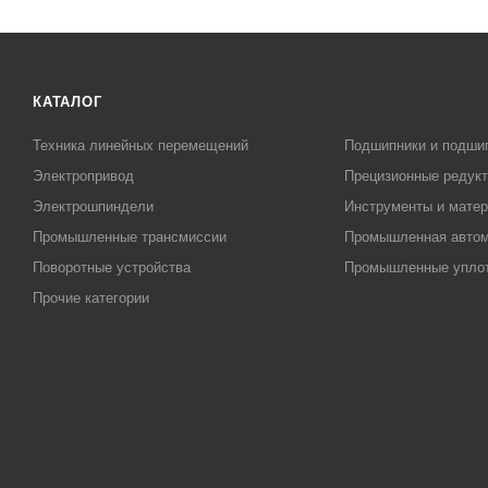
КАТАЛОГ
Техника линейных перемещений
Подшипники и подши
Электропривод
Прецизионные редук
Электрошпиндели
Инструменты и матер
Промышленные трансмиссии
Промышленная автом
Поворотные устройства
Промышленные упло
Прочие категории