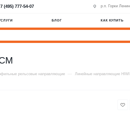
7 (495) 777-54-07
р.п. Горки Лени
УСЛУГИ
БЛОГ
КАК КУПИТЬ
FCM
—
офильные рельсовые направляющие
Линейные направляющие HIW