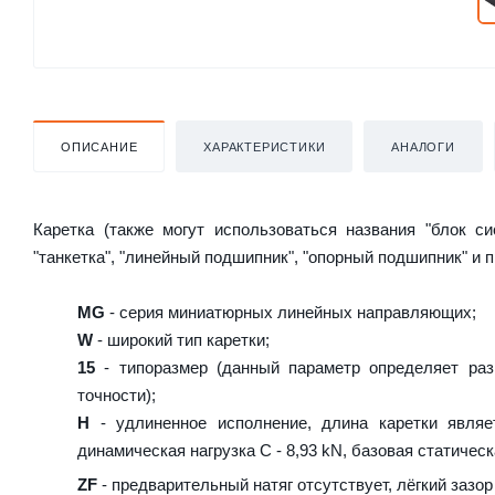
ОПИСАНИЕ
ХАРАКТЕРИСТИКИ
АНАЛОГИ
Каретка (также могут использоваться названия "блок с
"танкетка", "линейный подшипник", "опорный подшипник" и 
MG
- серия миниатюрных линейных направляющих;
W
- широкий тип каретки;
15
- типоразмер (данный параметр определяет раз
точности);
H
- удлиненное исполнение, длина каретки являе
динамическая нагрузка C - 8,93 kN, базовая статическ
ZF
- предварительный натяг отсутствует, лёгкий зазор