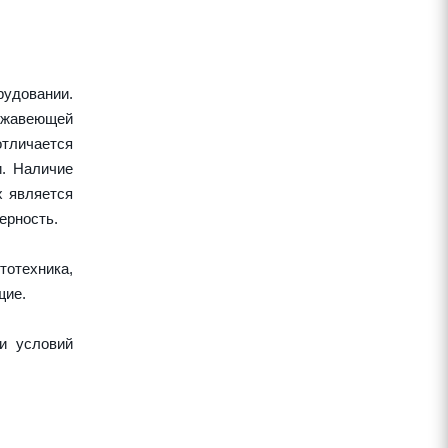
удовании.
ержавеющей
тличается
и. Наличие
х является
ерность.
тотехника,
щие.
и условий