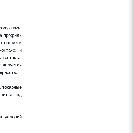
одуктами.
 а профиль
х нагрузок
монтаже и
 контакта.
х является
ерность.
, токарные
 литья под
и условий