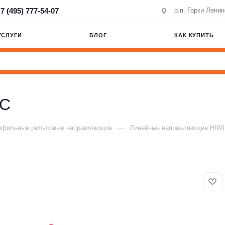
7 (495) 777-54-07
р.п. Горки Лени
УСЛУГИ
БЛОГ
КАК КУПИТЬ
0C
—
офильные рельсовые направляющие
Линейные направляющие HIW