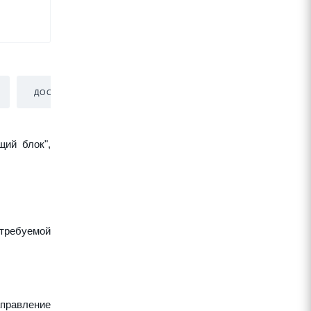
ДОСТАВКА
щий блок",
требуемой
аправление