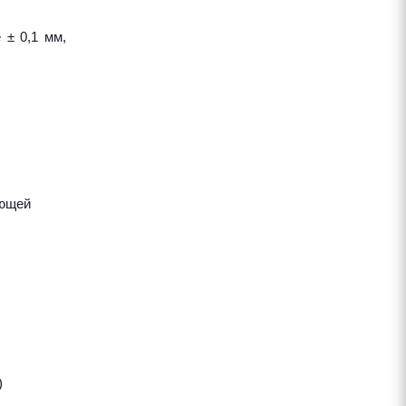
 ± 0,1 мм,
яющей
)