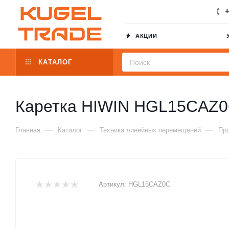
+
АКЦИИ
КАТАЛОГ
Каретка HIWIN HGL15CAZ
—
—
—
Главная
Каталог
Техника линейных перемещений
Пр
Артикул:
HGL15CAZ0C