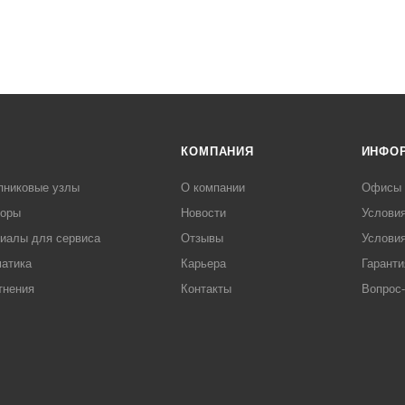
КОМПАНИЯ
ИНФО
пниковые узлы
О компании
Офисы
торы
Новости
Услови
иалы для сервиса
Отзывы
Условия
атика
Карьера
Гаранти
тнения
Контакты
Вопрос-