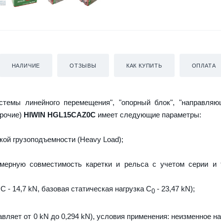
НАЛИЧИЕ
ОТЗЫВЫ
КАК КУПИТЬ
ОПЛАТА
истемы линейного перемещения", "опорный блок", "направляю
прочие)
HIWIN HGL15CAZ0C
имеет следующие параметры:
ой грузоподъемности (Heavy Load);
мерную совместимость каретки и рельса с учетом серии и 
C - 14,7 kN, базовая статическая нагрузка С
- 23,47 kN);
0
авляет от 0 kN до 0,294 kN), условия применения: неизменное н