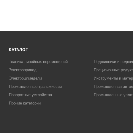
КАТАЛОГ
Техника линейных перемещений
Подшипники и подши
Электропривод
Прецизионные редук
Электрошпиндели
Инструменты и матер
Промышленные трансмиссии
Промышленная автом
Поворотные устройства
Промышленные упло
Прочие категории