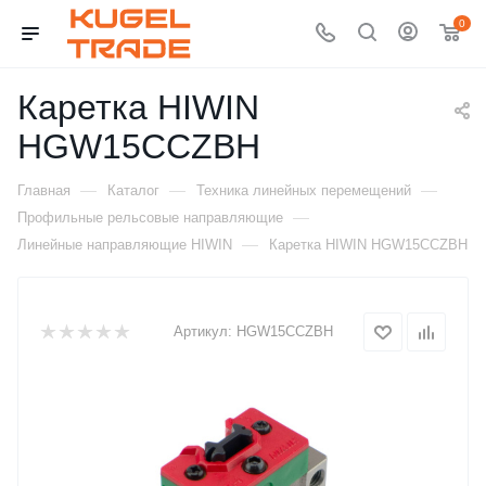
0
Каретка HIWIN
HGW15CCZBH
—
—
—
Главная
Каталог
Техника линейных перемещений
—
Профильные рельсовые направляющие
—
Линейные направляющие HIWIN
Каретка HIWIN HGW15CCZBH
Артикул:
HGW15CCZBH