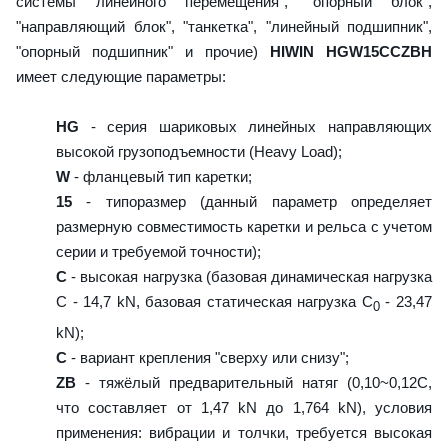
системы линейного перемещения", "опорный блок",
"направляющий блок", "танкетка", "линейный подшипник",
"опорный подшипник" и прочие)
HIWIN HGW15CCZBH
имеет следующие параметры:
HG
- серия шариковых линейных направляющих
высокой грузоподъемности (Heavy Load);
W
- фланцевый тип каретки;
15
- типоразмер (данный параметр определяет
размерную совместимость каретки и рельса с учетом
серии и требуемой точности);
C
- высокая нагрузка (базовая динамическая нагрузка
C - 14,7 kN, базовая статическая нагрузка С
- 23,47
0
kN);
C
- вариант крепления "сверху или снизу";
ZB
- тяжёлый предварительный натяг (0,10~0,12C,
что составляет от 1,47 kN до 1,764 kN), условия
применения: вибрации и толчки, требуется высокая