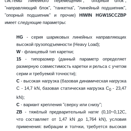
системы линейного перемещения", "опорный блок",
"направляющий блок", "танкетка", "линейный подшипник",
"опорный подшипник" и прочие)
HIWIN HGW15CCZBP
имеет следующие параметры:
HG
- серия шариковых линейных направляющих
высокой грузоподъемности (Heavy Load);
W
- фланцевый тип каретки;
15
- типоразмер (данный параметр определяет
размерную совместимость каретки и рельса с учетом
серии и требуемой точности);
C
- высокая нагрузка (базовая динамическая нагрузка
C - 14,7 kN, базовая статическая нагрузка С
- 23,47
0
kN);
C
- вариант крепления "сверху или снизу";
ZB
- тяжёлый предварительный натяг (0,10~0,12C,
что составляет от 1,47 kN до 1,764 kN), условия
применения: вибрации и толчки, требуется высокая