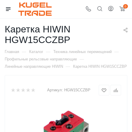
0
Каретка HIWIN
HGW15CCZBP
—
—
—
Главная
Каталог
Техника линейных перемещений
—
Профильные рельсовые направляющие
—
Линейные направляющие HIWIN
Каретка HIWIN HGW15CCZBP
Артикул:
HGW15CCZBP