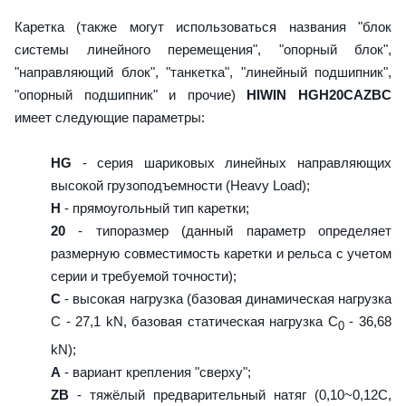
Каретка (также могут использоваться названия "блок
системы линейного перемещения", "опорный блок",
"направляющий блок", "танкетка", "линейный подшипник",
"опорный подшипник" и прочие)
HIWIN HGH20CAZBC
имеет следующие параметры:
HG
- серия шариковых линейных направляющих
высокой грузоподъемности (Heavy Load);
H
- прямоугольный тип каретки;
20
- типоразмер (данный параметр определяет
размерную совместимость каретки и рельса с учетом
серии и требуемой точности);
C
- высокая нагрузка (базовая динамическая нагрузка
C - 27,1 kN, базовая статическая нагрузка С
- 36,68
0
kN);
A
- вариант крепления "сверху";
ZB
- тяжёлый предварительный натяг (0,10~0,12C,