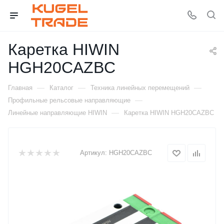
Каретка HIWIN
HGH20CAZBC
—
—
—
Главная
Каталог
Техника линейных перемещений
—
Профильные рельсовые направляющие
—
Линейные направляющие HIWIN
Каретка HIWIN HGH20CAZBC
Артикул:
HGH20CAZBC