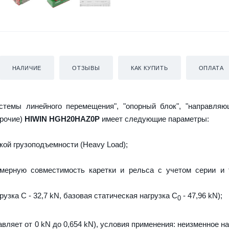
НАЛИЧИЕ
ОТЗЫВЫ
КАК КУПИТЬ
ОПЛАТА
истемы линейного перемещения", "опорный блок", "направляю
прочие)
HIWIN HGH20HAZ0P
имеет следующие параметры:
ой грузоподъемности (Heavy Load);
мерную совместимость каретки и рельса с учетом серии и 
узка C - 32,7 kN, базовая статическая нагрузка С
- 47,96 kN);
0
авляет от 0 kN до 0,654 kN), условия применения: неизменное н