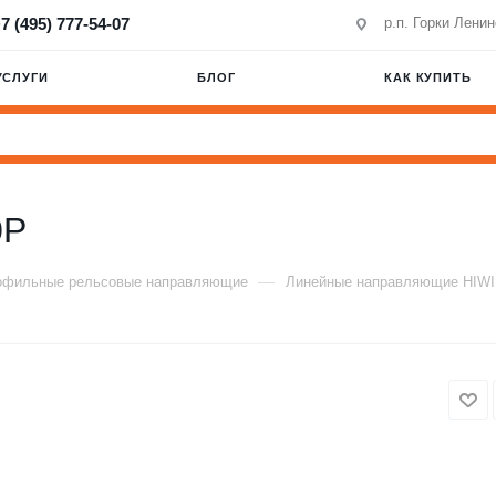
7 (495) 777-54-07
р.п. Горки Лени
УСЛУГИ
БЛОГ
КАК КУПИТЬ
0P
—
офильные рельсовые направляющие
Линейные направляющие HIW