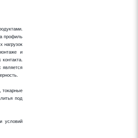
одуктами.
 а профиль
х нагрузок
монтаже и
 контакта.
х является
ерность.
, токарные
 литья под
и условий