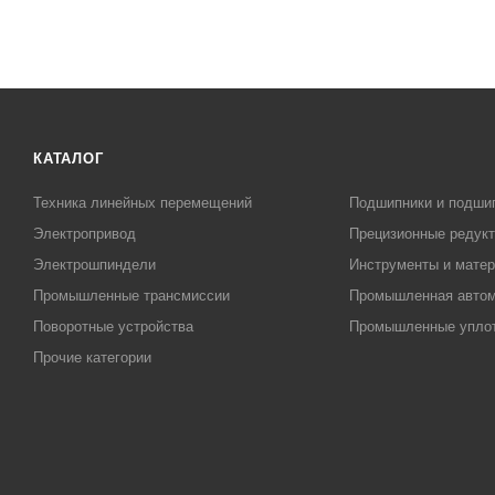
КАТАЛОГ
Техника линейных перемещений
Подшипники и подши
Электропривод
Прецизионные редук
Электрошпиндели
Инструменты и матер
Промышленные трансмиссии
Промышленная автом
Поворотные устройства
Промышленные упло
Прочие категории