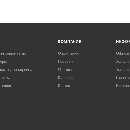
КОМПАНИЯ
ИНФО
пниковые узлы
О компании
Офисы
торы
Новости
Услови
иалы для сервиса
Отзывы
Условия
атика
Карьера
Гаранти
тнения
Контакты
Вопрос-