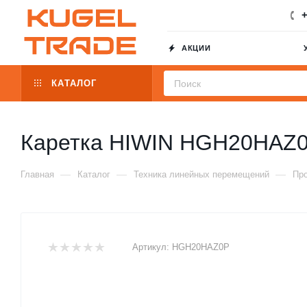
+
АКЦИИ
КАТАЛОГ
Каретка HIWIN HGH20HAZ
—
—
—
Главная
Каталог
Техника линейных перемещений
Пр
Артикул:
HGH20HAZ0P