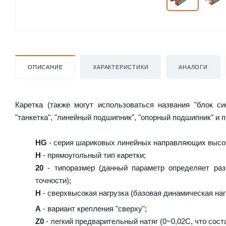
ОПИСАНИЕ
ХАРАКТЕРИСТИКИ
АНАЛОГИ
Каретка (также могут использоваться названия "блок с
"танкетка", "линейный подшипник", "опорный подшипник" и 
HG
- серия шариковых линейных направляющих высок
H
- прямоугольный тип каретки;
20
- типоразмер (данный параметр определяет раз
точности);
H
- сверхвысокая нагрузка (базовая динамическая нагр
A
- вариант крепления "сверху";
Z0
- легкий предварительный натяг (0~0,02C, что сост