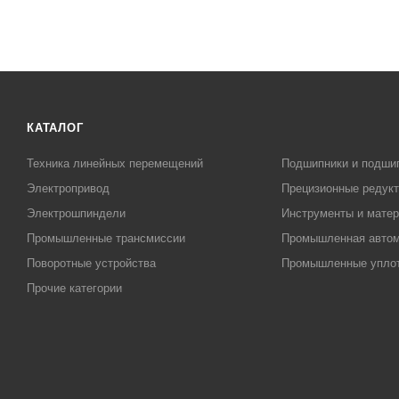
КАТАЛОГ
Техника линейных перемещений
Подшипники и подши
Электропривод
Прецизионные редук
Электрошпиндели
Инструменты и матер
Промышленные трансмиссии
Промышленная автом
Поворотные устройства
Промышленные упло
Прочие категории