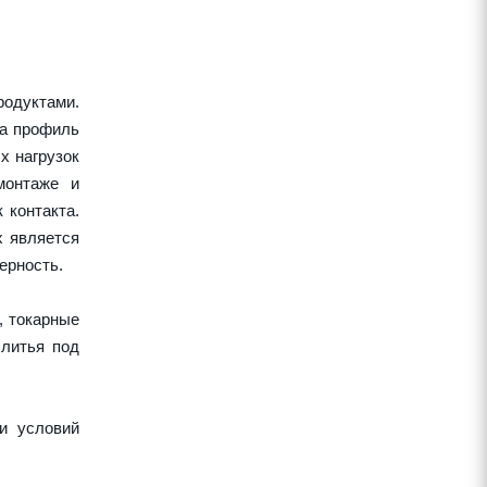
одуктами.
 а профиль
х нагрузок
монтаже и
 контакта.
х является
ерность.
, токарные
 литья под
и условий