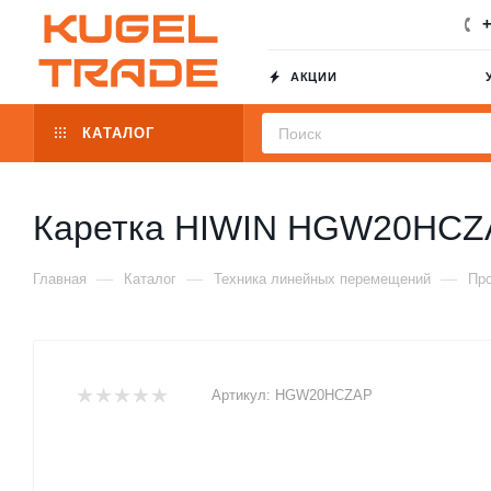
+
АКЦИИ
КАТАЛОГ
Каретка HIWIN HGW20HCZ
—
—
—
Главная
Каталог
Техника линейных перемещений
Пр
Артикул:
HGW20HCZAP