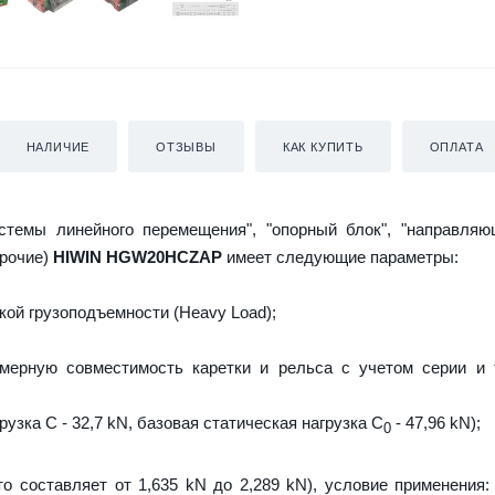
НАЛИЧИЕ
ОТЗЫВЫ
КАК КУПИТЬ
ОПЛАТА
истемы линейного перемещения", "опорный блок", "направляю
прочие)
HIWIN HGW20HCZAP
имеет следующие параметры:
ой грузоподъемности (Heavy Load);
мерную совместимость каретки и рельса с учетом серии и 
узка C - 32,7 kN, базовая статическая нагрузка С
- 47,96 kN);
0
то составляет от 1,635 kN до 2,289 kN), условие применения: