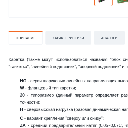
ОПИСАНИЕ
ХАРАКТЕРИСТИКИ
АНАЛОГИ
Каретка (также могут использоваться названия "блок с
"танкетка", "линейный подшипник", "опорный подшипник" и 
HG
- серия шариковых линейных направляющих высок
W
- фланцевый тип каретки;
20
- типоразмер (данный параметр определяет раз
точности);
H
- сверхвысокая нагрузка (базовая динамическая нагр
C
- вариант крепления "сверху или снизу";
ZA
- средний предварительный натяг (0,05~0,07C, ч