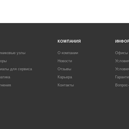
КОМПАНИЯ
ИНФО
пниковые узлы
О компании
Офисы
торы
Новости
Услови
иалы для сервиса
Отзывы
Условия
атика
Карьера
Гаранти
тнения
Контакты
Вопрос-