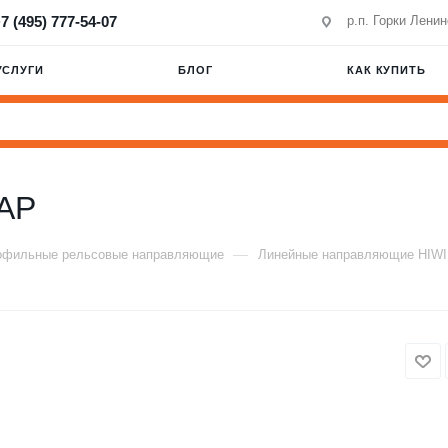
7 (495) 777-54-07
р.п. Горки Лени
УСЛУГИ
БЛОГ
КАК КУПИТЬ
AP
—
офильные рельсовые направляющие
Линейные направляющие HIW