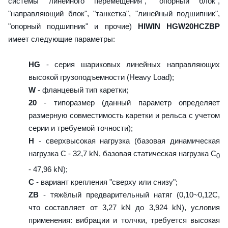
системы линейного перемещения", "опорный блок",
"направляющий блок", "танкетка", "линейный подшипник",
"опорный подшипник" и прочие)
HIWIN HGW20HCZBP
имеет следующие параметры:
HG
- серия шариковых линейных направляющих
высокой грузоподъемности (Heavy Load);
W
- фланцевый тип каретки;
20
- типоразмер (данный параметр определяет
размерную совместимость каретки и рельса с учетом
серии и требуемой точности);
H
- сверхвысокая нагрузка (базовая динамическая
нагрузка C - 32,7 kN, базовая статическая нагрузка С
0
- 47,96 kN);
C
- вариант крепления "сверху или снизу";
ZB
- тяжёлый предварительный натяг (0,10~0,12C,
что составляет от 3,27 kN до 3,924 kN), условия
применения: вибрации и толчки, требуется высокая