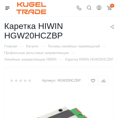
0
Каретка HIWIN
HGW20HCZBP
—
—
—
Главная
Каталог
Техника линейных перемещений
—
Профильные рельсовые направляющие
—
Линейные направляющие HIWIN
Каретка HIWIN HGW20HCZBP
Артикул:
HGW20HCZBP