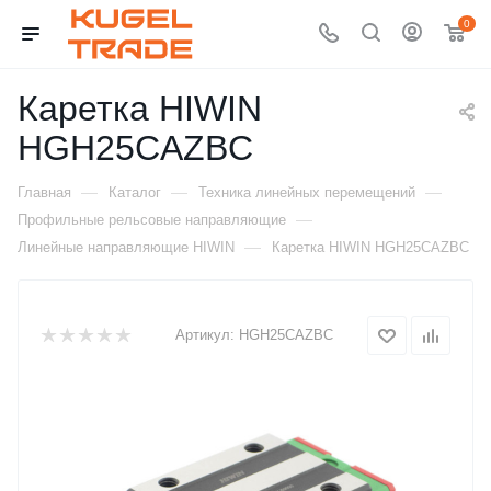
0
Каретка HIWIN
HGH25CAZBC
—
—
—
Главная
Каталог
Техника линейных перемещений
—
Профильные рельсовые направляющие
—
Линейные направляющие HIWIN
Каретка HIWIN HGH25CAZBC
Артикул:
HGH25CAZBC