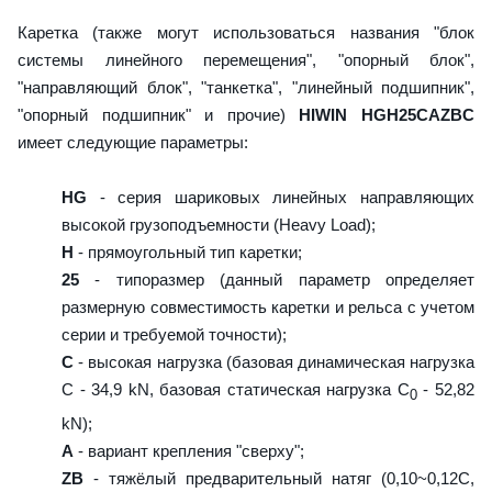
Каретка (также могут использоваться названия "блок
системы линейного перемещения", "опорный блок",
"направляющий блок", "танкетка", "линейный подшипник",
"опорный подшипник" и прочие)
HIWIN HGH25CAZBC
имеет следующие параметры:
HG
- серия шариковых линейных направляющих
высокой грузоподъемности (Heavy Load);
H
- прямоугольный тип каретки;
25
- типоразмер (данный параметр определяет
размерную совместимость каретки и рельса с учетом
серии и требуемой точности);
C
- высокая нагрузка (базовая динамическая нагрузка
C - 34,9 kN, базовая статическая нагрузка С
- 52,82
0
kN);
A
- вариант крепления "сверху";
ZB
- тяжёлый предварительный натяг (0,10~0,12C,