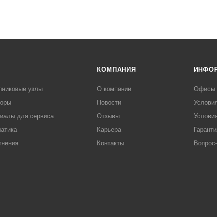
КОМПАНИЯ
ИНФО
пниковые узлы
О компании
Офисы
торы
Новости
Услови
иалы для сервиса
Отзывы
Условия
атика
Карьера
Гаранти
тнения
Контакты
Вопрос-