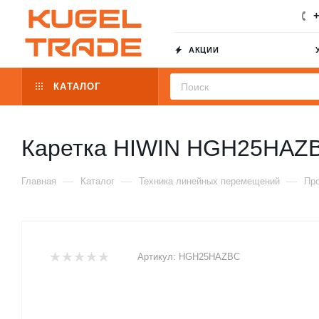
+
АКЦИИ
КАТАЛОГ
Каретка HIWIN HGH25HAZ
—
—
—
Главная
Каталог
Техника линейных перемещений
Пр
Артикул:
HGH25HAZBC