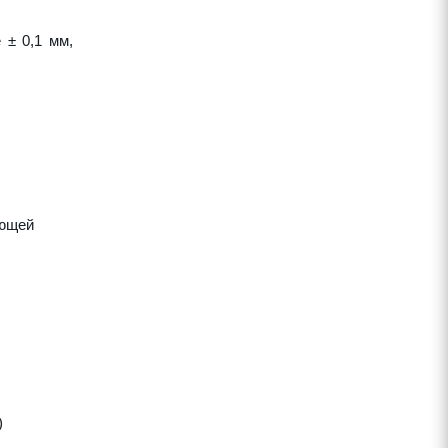
 ± 0,1 мм,
яющей
)