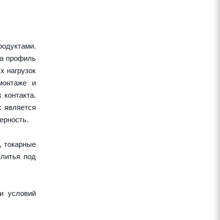
одуктами.
 а профиль
х нагрузок
монтаже и
 контакта.
х является
ерность.
, токарные
 литья под
и условий