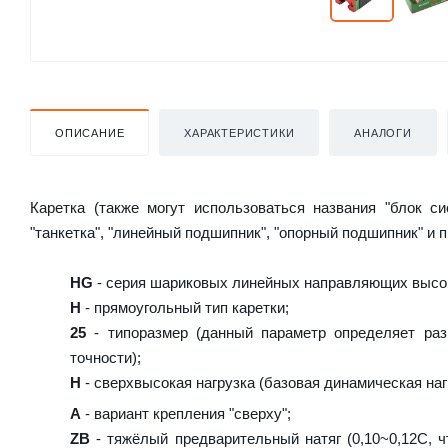
ОПИСАНИЕ
ХАРАКТЕРИСТИКИ
АНАЛОГИ
Каретка (также могут использоваться названия "блок с
"танкетка", "линейный подшипник", "опорный подшипник" и 
HG
- серия шариковых линейных направляющих высок
H
- прямоугольный тип каретки;
25
- типоразмер (данный параметр определяет раз
точности);
H
- сверхвысокая нагрузка (базовая динамическая нагр
A
- вариант крепления "сверху";
ZB
- тяжёлый предварительный натяг (0,10~0,12C, ч