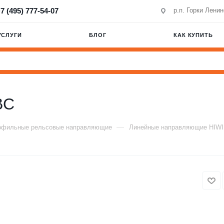
7 (495) 777-54-07
р.п. Горки Лени
УСЛУГИ
БЛОГ
КАК КУПИТЬ
BC
—
офильные рельсовые направляющие
Линейные направляющие HIW