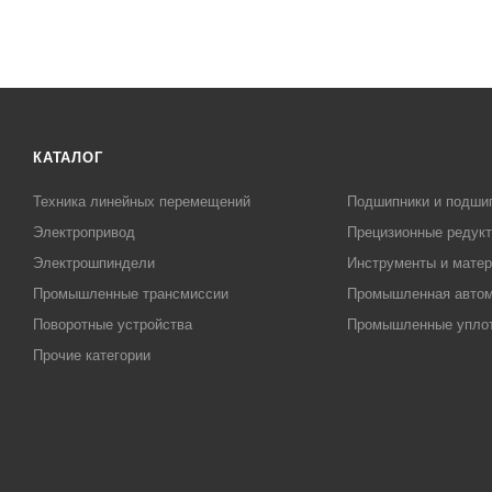
КАТАЛОГ
Техника линейных перемещений
Подшипники и подши
Электропривод
Прецизионные редук
Электрошпиндели
Инструменты и матер
Промышленные трансмиссии
Промышленная автом
Поворотные устройства
Промышленные упло
Прочие категории